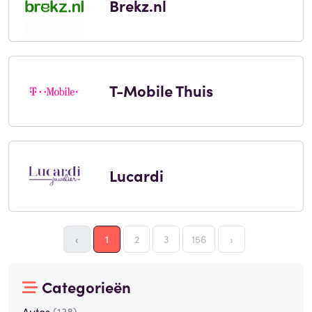
Brekz.nl
T-Mobile Thuis
Lucardi
‹
1
2
3
156
›
Categorieën
Autos
(138)