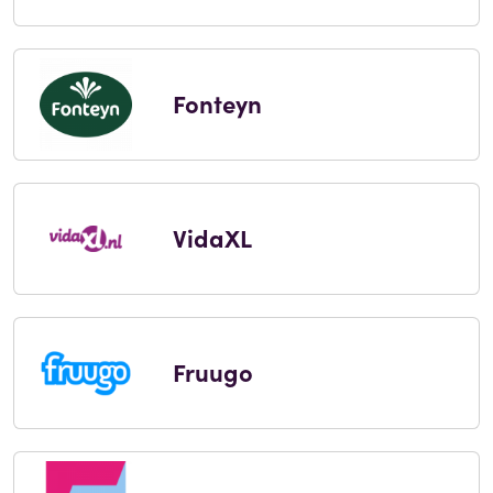
Fonteyn
VidaXL
Fruugo