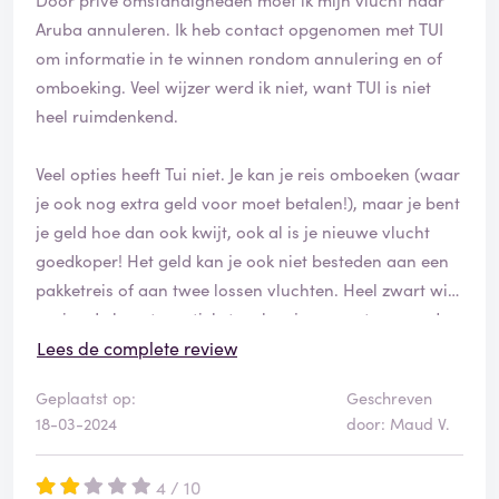
Aruba annuleren. Ik heb contact opgenomen met TUI
om informatie in te winnen rondom annulering en of
omboeking. Veel wijzer werd ik niet, want TUI is niet
heel ruimdenkend.
Veel opties heeft Tui niet. Je kan je reis omboeken (waar
je ook nog extra geld voor moet betalen!), maar je bent
je geld hoe dan ook kwijt, ook al is je nieuwe vlucht
goedkoper! Het geld kan je ook niet besteden aan een
pakketreis of aan twee lossen vluchten. Heel zwart wit
gezien. Je koopt een ticket en kan je om wat voor reden
niet gaan, dan heb je pech, je geld ben je hoe dan ook
Lees de complete review
kwijt! Van andere vliegmaatschappijen ben ik heel
Geplaatst op:
Geschreven
anders gewend en in het vervolg, zal ik ook daar
18-03-2024
door: Maud V.
boeken i.v.m. hun beter regelingen.
4 / 10
Wat mij het meeste steekt is, dat wanneer ik mijn reis