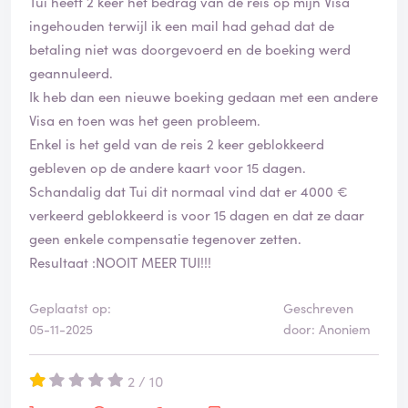
Tui heeft 2 keer het bedrag van de reis op mijn Visa
een eerlijke prijs zullen betalen."
ingehouden terwijl ik een mail had gehad dat de
betaling niet was doorgevoerd en de boeking werd
De reactie van TUI, per e-mail van 5 november 2025, is:
geannuleerd.
"...Als de prijs voor een reis daalt nadat u die reis heeft
Ik heb dan een nieuwe boeking gedaan met een andere
geboekt, kunt u daaraan helaas geen rechten ontlenen.
Visa en toen was het geen probleem.
Dit staat ook vermeld in onze algemene voorwaarden.
Enkel is het geld van de reis 2 keer geblokkeerd
De prijs die u heeft betaald was de geldende prijs op
gebleven op de andere kaart voor 15 dagen.
het moment van uw boeking..."
Schandalig dat Tui dit normaal vind dat er 4000 €
verkeerd geblokkeerd is voor 15 dagen en dat ze daar
De angst om bij een volgende boeking weer te veel te
geen enkele compensatie tegenover zetten.
betalen, wordt door TUI niet weggenomen.
Resultaat :NOOIT MEER TUI!!!
In tegenstelling tot wat TUI met de bewering op haar
Geplaatst op:
Geschreven
website wil doen geloven, is zij niet in alle gevallen
05-11-2025
door: Anoniem
bereid om met de klant te zoeken naar een oplossing.
2 / 10
Conclusie: