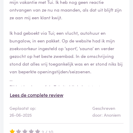
mijn vakantie met Tui. Ik heb nog geen reactie
ontvangen van ze nu na maanden, als dat uit blijft zijn
ze aan mij een klant kwijt.
Ik had geboekt via Tui; een vlucht, autohuur en
bungalow, in een pakket. Op de website had ik mijn
zoekvoorkeur ingesteld op 'sport', 'sauna' en verder
gezocht op het beste zwembad. In de omschrijving
stond dat alles vrij toegankelijk was en er stond niks bij
van beperkte openingstijden/seizoenen.
Bij het boeken gaf de Tui site bij de laatste stap een
error waardoor mijn eerste keuze de tweede keer niet
Lees de complete review
meer beschikbaar was. De enige mogelijkheid was een
Geplaatst op:
Geschreven
optie waarbij ik om 10 uur al terug zou vliegen, terwijl
26-06-2025
door: Anoniem
de autoverhuur pas vanaf 9 open zou zijn. Bij bellen
naar Tui zeiden ze dat ze daar niet over gingen en ik bij
2 / 10