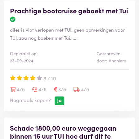
Prachtige bootcruise geboekt met Tui
alles is vlot verlopen met TUI, geen opmerkingen voor
TUI, zou nog boeken met Tui......
Geplaatst op:
Geschreven
23-09-2024
door: Anoniem
8 / 10
4/5
4/5
3/5
4/5
Nogmaals kopen?
Ja
Schade 1800,00 euro weggegaan
binnen 16 uur TUI hoe durf dit te