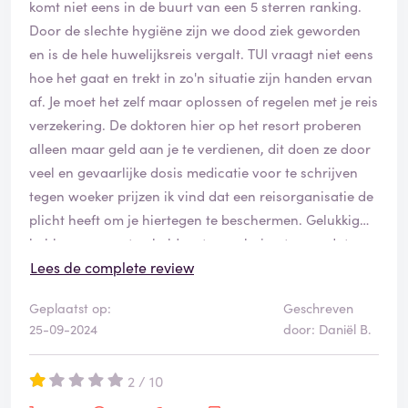
komt niet eens in de buurt van een 5 sterren ranking.
thuis liggen hoe het er bij boeking uit zag, al is het
Door de slechte hygiëne zijn we dood ziek geworden
maar ter bevestiging dat ik niet gek werd, dit vind ik
en is de hele huwelijksreis vergalt. TUI vraagt niet eens
echt niet kunnen. Ik weet niet hoe jullie erover denken
hoe het gaat en trekt in zo'n situatie zijn handen ervan
na dit verhaal, maar voor mij.. alles wat er is gebeurd
af. Je moet het zelf maar oplossen of regelen met je reis
in deze vakantie klopt van geen kanten. Als ze met een
verzekering. De doktoren hier op het resort proberen
alternatief komen of een terugbetaling zou het minste
alleen maar geld aan je te verdienen, dit doen ze door
zijn.
veel en gevaarlijke dosis medicatie voor te schrijven
tegen woeker prijzen ik vind dat een reisorganisatie de
Nu, maanden later, helaas niks van ze gehoord.
plicht heeft om je hiertegen te beschermen. Gelukkig
Wie weet kan dit bericht ze wel bereiken, en anders jou
hebben we eerst gebeld met onze huisarts voordat we
behoeden om via Tui te boeken.
überhaupt aan een behandel plan begonnen waren.
Lees de complete review
TUI neemt geen verantwoording en brengt zijn
Geplaatst op:
Geschreven
reizigers in gevaar. Wees gewaarschuwd als u bij deze
25-09-2024
door: Daniël B.
organisatie denkt een veilige en leuke vakantie te
boeken. Als je een klacht probeert in te vullen werkt
2 / 10
hun app niet eens. De lijst met klachten is nog veel