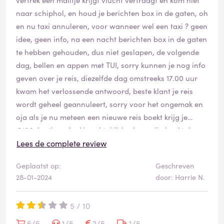
naar schiphol, en houd je berichten box in de gaten, oh
en nu taxi annuleren, voor wanneer wel een taxi ? geen
idee, geen info, na een nacht berichten box in de gaten
te hebben gehouden, dus niet geslapen, de volgende
dag, bellen en appen met TUI, sorry kunnen je nog info
geven over je reis, diezelfde dag omstreeks 17.00 uur
kwam het verlossende antwoord, beste klant je reis
wordt geheel geannuleert, sorry voor het ongemak en
oja als je nu meteen een nieuwe reis boekt krijg je
€100. korting, dankjewel tui ik had op mijn in oktober
geboekte reis €300. vroegboek korting dus die wordt
Lees de complete review
niet vergoed, dankjewel tui, en als ik dezelfde reis nu
Geplaatst op:
Geschreven
boek ben ik in totaal €650,- duurder uit, DANKJEWEL
28-01-2024
door: Harrie N.
TUI voor jullie genereuze aanbod. waar wij dus maar
geen gebruik van gaan maken.
5 / 10
5/5
1/5
2/5
1/5