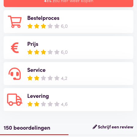
41%
zou hier weer kopen
Bestelproces
6,0
Prijs
6,0
Service
4,2
Levering
4,6
150 beoordelingen
Schrijf een review