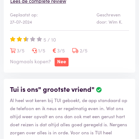
Lees de complete review
Helaas kan ik hier persoonlijk weinig aan veranderen,
Geplaatst op:
Geschreven
maar ik hoop dat andere reizigers deze recensie lezen
27-07-2024
door: Wim K.
en zich realiseren dat TUI niet de moeite waard is. Als
meer mensen besluiten om niet meer bij TUI te boeken,
5 / 10
worden ze misschien gedwongen om hun service te
verbeteren. Tot die tijd raad ik iedereen af om met TUI
3/5
1/5
3/5
2/5
te reizen. Dit was de slechtste service ooit.
Nogmaals kopen?
Nee
Tui is ons" grootste vriend"
Al heel wat keren bij TUI geboekt, de app standaard op
de telefoon en ik neus er regelmatig even in. Wat ons
altijd weer opvalt en ons dan ook met een gerust hart
doet reizen is dat altijd alles goed geregeld is. Nergens
zorgen over alles is in orde. Voor ons is TUI heel