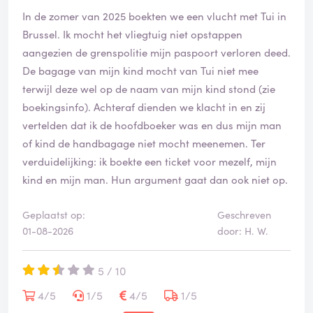
In de zomer van 2025 boekten we een vlucht met Tui in
Brussel. Ik mocht het vliegtuig niet opstappen
aangezien de grenspolitie mijn paspoort verloren deed.
De bagage van mijn kind mocht van Tui niet mee
terwijl deze wel op de naam van mijn kind stond (zie
boekingsinfo). Achteraf dienden we klacht in en zij
vertelden dat ik de hoofdboeker was en dus mijn man
of kind de handbagage niet mocht meenemen. Ter
verduidelijking: ik boekte een ticket voor mezelf, mijn
kind en mijn man. Hun argument gaat dan ook niet op.
Geplaatst op:
Geschreven
01-08-2026
door: H. W.
5 / 10
4/5
1/5
4/5
1/5