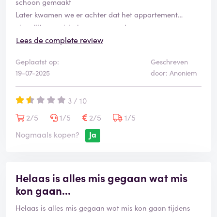
schoon gemaakt
Later kwamen we er achter dat het appartement
eigenlijk een airbnb was van oudere mensen
Lees de complete review
Geplaatst op:
Geschreven
19-07-2025
door: Anoniem
3 / 10
2/5
1/5
2/5
1/5
Nogmaals kopen?
Ja
Helaas is alles mis gegaan wat mis
kon gaan...
Helaas is alles mis gegaan wat mis kon gaan tijdens