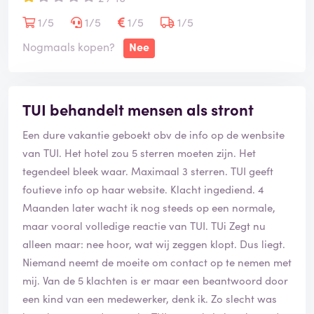
de verhuur moest zijn. Vreemd als je een pakket
aanbiedt, maar prima, zelf gebeld en de verhuur heeft
1/5
1/5
1/5
1/5
het voor me geregeld.
Nogmaals kopen?
Nee
Vervolgens kwam ik aan bij de accomodatie. Ik gaf mijn
gegevens en de baliemedewerkers wisten van niks. Er
TUI behandelt mensen als stront
was geen boeking doorgegeven en mijn reservering
stond niet in hun systeem. Sta je daar in het
Een dure vakantie geboekt obv de info op de wenbsite
buitenland, s avonds, alleen, zonder plek om te slapen.
van TUI. Het hotel zou 5 sterren moeten zijn. Het
Ze gaven aan dat ze dit probleem heel vaak hadden
tegendeel bleek waar. Maximaal 3 sterren. TUI geeft
met Tui en dat ze gelukkig nog een plekje beschikbaar
foutieve info op haar website. Klacht ingediend. 4
hadden voor mij en de rest zelf wel met Tui zouden
Maanden later wacht ik nog steeds op een normale,
uitzoeken. Afijn, ik had een plek om te slapen, erg
maar vooral volledige reactie van TUI. TUi Zegt nu
prettig. Dankzij de medewerkers van de accomodatie.
alleen maar: nee hoor, wat wij zeggen klopt. Dus liegt.
Niemand neemt de moeite om contact op te nemen met
Volgende hobbel: De sport was dicht en betaald. De
mij. Van de 5 klachten is er maar een beantwoord door
sauna was dicht en betaald. Het zwembad was dicht
een kind van een medewerker, denk ik. Zo slecht was
en smerig. Het resort gaf aan dat het zwembad