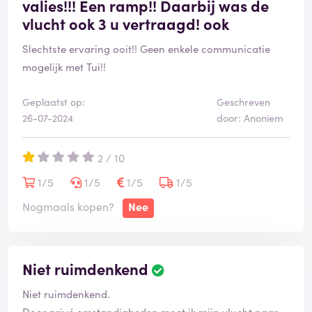
valies!!! Een ramp!! Daarbij was de
vlucht ook 3 u vertraagd! ook
Slechtste ervaring ooit!! Geen enkele communicatie
mogelijk met Tui!!
Geplaatst op:
Geschreven
26-07-2024
door: Anoniem
2 / 10
1/5
1/5
1/5
1/5
Nogmaals kopen?
Nee
Niet ruimdenkend
Niet ruimdenkend.
Door privé omstandigheden moet ik mijn vlucht naar