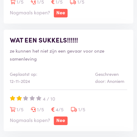
langer maar mijn doel is via deze weg mensen te
1/5
1/5
1/5
1/5
waarschuwen in wat voor nare en gevaarlijke situatie
Nogmaals kopen?
Nee
je terecht kan komen als je je vakantie boekt met TUI.
WAT EEN SUKKELS!!!!!!
ze kunnen het niet zijn een gevaar voor onze
samenleving
Geplaatst op:
Geschreven
12-11-2024
door: Anoniem
4 / 10
1/5
1/5
4/5
1/5
Nogmaals kopen?
Nee