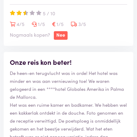
Het verschil tussen wat wij betaalden en het bedrag
5 / 10
dat de anderen betaalden bedraagt dus € 742 per
boeking voor 2 personen.
4/5
1/5
1/5
3/5
Nogmaals kopen?
Nee
Het substantiële prijsverschil (wij betaalden ruim 20%
meer dan de andere reizigers) wordt in dit geval
(vooral) veroorzaakt door de aan alle klanten
Onze reis kon beter!
verleende 'Aanbiedingskorting', die in ons geval
aanzienlijk lager uitvalt.
De heen-en terugvlucht was in orde! Het hotel was
minder en was aan vernieuwing toe! We waren
Over een klein prijsverschil hoor je ons niet klagen,
gelogeerd in een ****hotel Globales Amerika in Palma
maar zo een enorm verschil is te gek.
de Mallorca.
Het was een ruime kamer en badkamer. We hebben wel
Bij onze 'klacht' bij TUI met het verzoek om uitleg,
een kakkerlak ontdekt in de douche. Foto genomen en
hebben wij, naast onze boekingsgegevens, ook een
de receptie verwittigd. De poetsploeg is onmiddellijk
tweetal facturen van medereizigers meegezonden.
gekomen en het beestje verwijderd. Wat het eten
betreft was er niet genoeg variatie, iedere dag