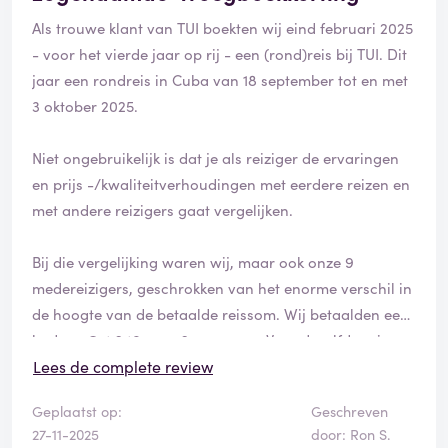
doen?! Als ik vraag om doorverbonden te worden met
Als trouwe klant van TUI boekten wij eind februari 2025
de boekhouding, zoals me zondag werd voorgesteld,
- voor het vierde jaar op rij - een (rond)reis bij TUI. Dit
wordt daar heel moeilijk over gedaan en slaat de lijn 2x
jaar een rondreis in Cuba van 18 september tot en met
na lang wachten af. Wat moet ik hiervan denken?
3 oktober 2025.
Waarom kan een rekeningnummer zo geheim zijn?
Waarom wordt de telefoon telkens afgelegd tijdens het
Niet ongebruikelijk is dat je als reiziger de ervaringen
wachten? Ik wil gewoon mijn reis betalen... Moet ik nu
en prijs -/kwaliteitverhoudingen met eerdere reizen en
echt in een TUI-shop langsgaan??? Ik dacht dat ik dat
met andere reizigers gaat vergelijken.
definitief tot de charme van de jaren 90 behoorde...
De 3de persoon die ik aan de lijn had, wist ook naar de
Bij die vergelijking waren wij, maar ook onze 9
kleine lettertjes te verwijzen waarin staat dat de
medereizigers, geschrokken van het enorme verschil in
betaling online moet gebeuren... Maar is er niet,
de hoogte van de betaalde reissom. Wij betaalden een
ondanks het gegeven dat dat dan in jullie contract zou
bedrag € 4.240 voor 2 personen. Voor dezelfde reis
staan, zoiets als een verplicht rekeningnummer op de
betaalden de andere reizigers (waaronder die nog
Lees de complete review
factuur??
geen maand later boekten) een bedrag van € 3.498
Geplaatst op:
Geschreven
per koppel.
27-11-2025
door: Ron S.