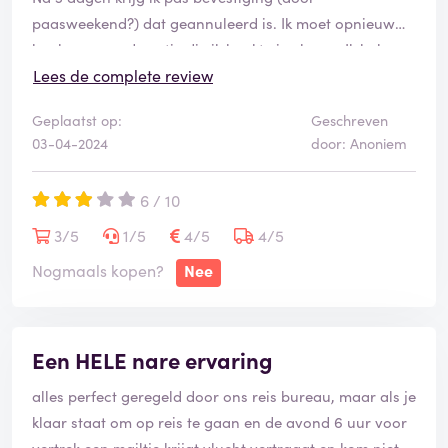
paasweekend?) dat geannuleerd is. Ik moet opnieuw
boeken maar de actie die ik boekte is al weg. Ik bel om
te vragen toch nog te kunnen bemiddelen maar ze
Lees de complete review
laten mij oneindig lang wachten aan de tel. en wordt
Geplaatst op:
Geschreven
er tenslotte uitgegooid.
03-04-2024
door: Anoniem
In de app staat, na 5 dagen nog steeds de reservatie. Ik
wil telefonisch contact opnemen maar na 30 min
6 / 10
wachten aan de tel heb ik het opgegeven. Wat een
farçe. Ik hou het voor bekeken, echt.
3/5
1/5
4/5
4/5
Nogmaals kopen?
Nee
Een HELE nare ervaring
alles perfect geregeld door ons reis bureau, maar als je
klaar staat om op reis te gaan en de avond 6 uur voor
vertrek een mailtje krijgt vlucht vertraagt en kom niet