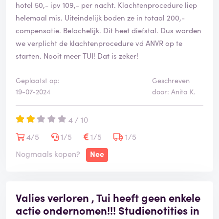
hotel 50,- ipv 109,- per nacht. Klachtenprocedure liep
helemaal mis. Uiteindelijk boden ze in totaal 200,-
compensatie. Belachelijk. Dit heet diefstal. Dus worden
we verplicht de klachtenprocedure vd ANVR op te
starten. Nooit meer TUI! Dat is zeker!
Geplaatst op:
Geschreven
19-07-2024
door: Anita K.
4 / 10
4/5
1/5
1/5
1/5
Nogmaals kopen?
Nee
Valies verloren , Tui heeft geen enkele
actie ondernomen!!! Studienotities in