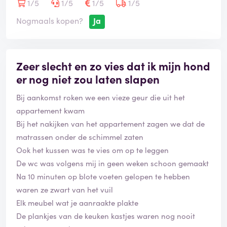
Vroegboeken loont bij TUI niet altijd.
1/5
1/5
1/5
1/5
'De laagste prijs garantie' geldt niet voor alle (vaste)
Nogmaals kopen?
Ja
klanten.
Zeer slecht en zo vies dat ik mijn hond
er nog niet zou laten slapen
Bij aankomst roken we een vieze geur die uit het
appartement kwam
Bij het nakijken van het appartement zagen we dat de
matrassen onder de schimmel zaten
Ook het kussen was te vies om op te leggen
De wc was volgens mij in geen weken schoon gemaakt
Na 10 minuten op blote voeten gelopen te hebben
waren ze zwart van het vuil
Elk meubel wat je aanraakte plakte
De plankjes van de keuken kastjes waren nog nooit