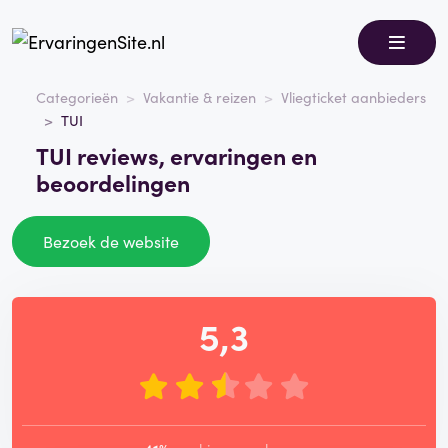
Categorieën
Vakantie & reizen
Vliegticket aanbieders
TUI
TUI reviews, ervaringen en
beoordelingen
Bezoek de website
5,3