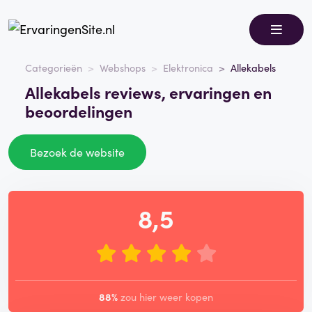
Categorieën
Webshops
Elektronica
Allekabels
Allekabels reviews, ervaringen en
beoordelingen
Bezoek de website
8,5
88%
zou hier weer kopen