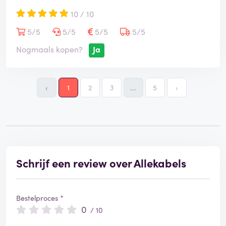
10 / 10
5/5
5/5
5/5
5/5
Nogmaals kopen?
Ja
‹
1
2
3
...
5
›
Schrijf een review over Allekabels
Bestelproces *
0
/ 10