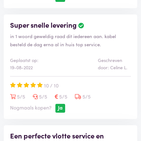
Super snelle levering
in 1 woord geweldig raad dit iedereen aan. kabel
besteld de dag erna al in huis top service.
Geplaatst op:
Geschreven
19-08-2022
door: Celine L.
10 / 10
5/5
5/5
5/5
5/5
Nogmaals kopen?
Ja
Een perfecte vlotte service en