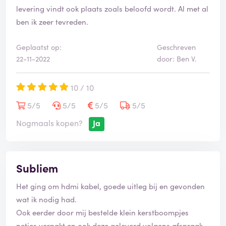
levering vindt ook plaats zoals beloofd wordt. Al met al
ben ik zeer tevreden.
Geplaatst op:
Geschreven
22-11-2022
door: Ben V.
10 / 10
5/5
5/5
5/5
5/5
Nogmaals kopen?
Ja
Subliem
Het ging om hdmi kabel, goede uitleg bij en gevonden
wat ik nodig had.
Ook eerder door mij bestelde klein kerstboompjes
netjes verpakt en ook deze geleverd volgens afspraak.