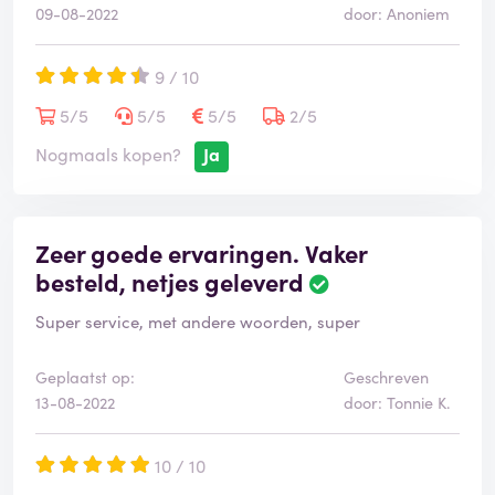
09-08-2022
door: Anoniem
9 / 10
5/5
5/5
5/5
2/5
Nogmaals kopen?
Ja
Zeer goede ervaringen. Vaker
besteld, netjes geleverd
Super service, met andere woorden, super
Geplaatst op:
Geschreven
13-08-2022
door: Tonnie K.
10 / 10