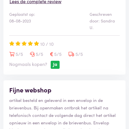
Groet Sandra
Lees de complete review
Geplaatst op:
Geschreven
08-08-2023
door: Sandra
U.
10 / 10
5/5
5/5
5/5
5/5
Nogmaals kopen?
Ja
Fijne webshop
artikel besteld en geleverd in een envelop in de
brievenbus. Bij openmaken ontbrak het artikel! na
telefonisch contact de volgende dag direct het artikel
opnieuw in een envelop in de brievenbus. Envelop