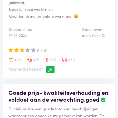
geleverd.
Track & Trace werkt niet.
Klachtenformulier online werkt niet 😞
Geplaatst op:
Geschreven
07-12-2022
door: Koen D.
6 / 10
4/5
2/5
5/5
1/5
Nogmaals kopen?
Ja
Goede prijs- kwaliteitsverhouding en
voldoet aan de verwachting.goed
Duidelijke site met goede foto's en beschrijvingen,
waardoor een goede keuze gemaakt kan worden. De