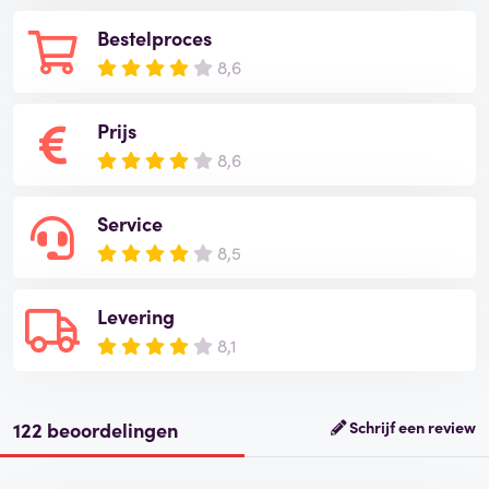
Bestelproces
8,6
Prijs
8,6
Service
8,5
Levering
8,1
122 beoordelingen
Schrijf een review