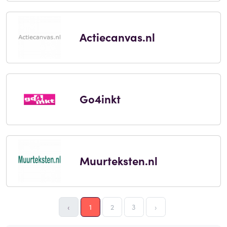
Actiecanvas.nl
Go4inkt
Muurteksten.nl
‹
1
2
3
›