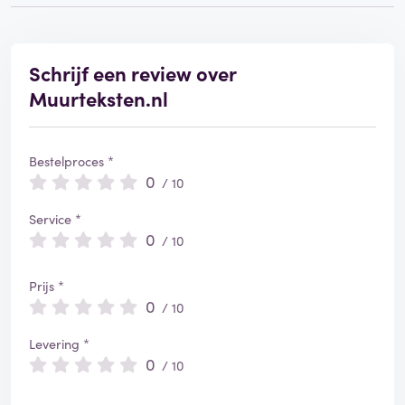
i
e
e
r
Schrijf een review over
d
Muurteksten.nl
Bestelproces *
0
/ 10
Service *
0
/ 10
Prijs *
0
/ 10
Levering *
0
/ 10