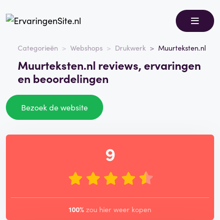
Categorieën
Webshops
Drukwerk
Muurteksten.nl
Muurteksten.nl reviews, ervaringen
en beoordelingen
Bezoek de website
9
100%
zou hier weer kopen