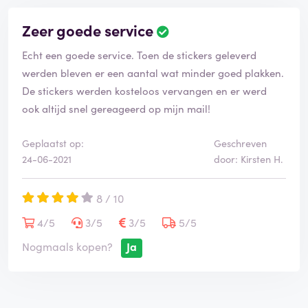
Zeer goede service
B
e
Echt een goede service. Toen de stickers geleverd
o
o
werden bleven er een aantal wat minder goed plakken.
r
De stickers werden kosteloos vervangen en er werd
d
ook altijd snel gereageerd op mijn mail!
e
l
i
Geplaatst op:
Geschreven
n
24-06-2021
door: Kirsten H.
g
i
8 / 10
s
g
4/5
3/5
3/5
5/5
e
v
Nogmaals kopen?
Ja
e
r
i
f