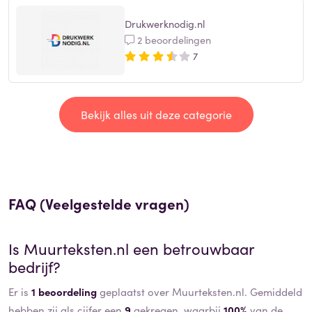
Drukwerknodig.nl
2 beoordelingen
7
Bekijk alles uit deze categorie
FAQ (Veelgestelde vragen)
Is
Muurteksten.nl
een betrouwbaar
bedrijf?
Er is
1 beoordeling
geplaatst over Muurteksten.nl. Gemiddeld
hebben zij als cijfer een
9
gekregen, waarbij
100%
van de