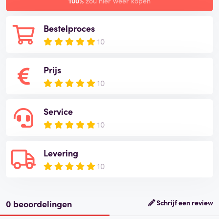
100%
zou hier weer kopen
Bestelproces
10
Prijs
10
Service
10
Levering
10
0 beoordelingen
Schrijf een review