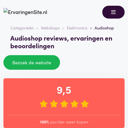
Categorieën
Webshops
Elektronica
Audioshop
Audioshop reviews, ervaringen en
beoordelingen
Bezoek de website
9,5
100%
zou hier weer kopen