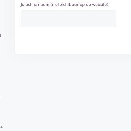
Je achternaam (niet zichtbaar op de website)
t
s
o.