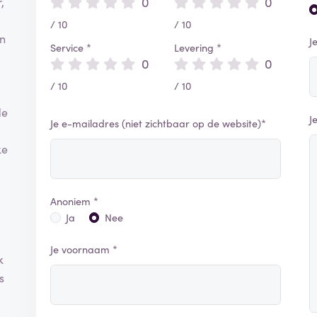
0
0
,
/ 10
/ 10
en
J
Service *
Levering *
0
0
/ 10
/ 10
de
J
Je e-mailadres (niet zichtbaar op de website)*
ke
Anoniem *
Ja
Nee
Je voornaam *
k
s