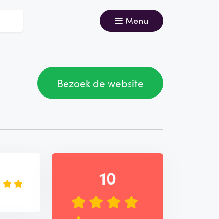
Menu
Bezoek de website
e
10