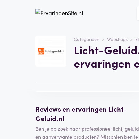
Website
licht-geluid.nl
Categorieën
Webshops
E
Licht-Geluid
Categorie
Webshops
ervaringen 
Bezoek de website
Schrijf een
beoordeling
Reviews en ervaringen Licht-
Geluid.nl
Ben je op zoek naar professioneel licht, geluid
en aanverwante producten? Misschien ben je