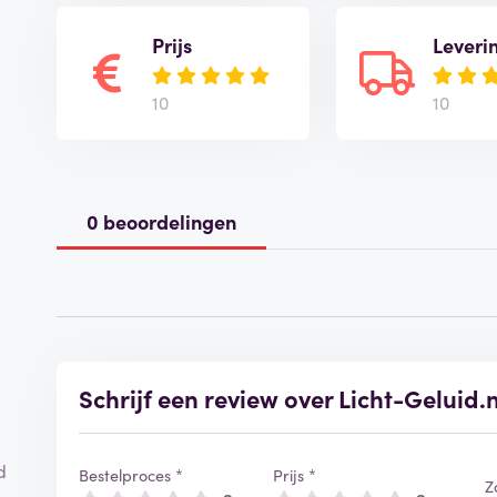
Prijs
Leveri
10
10
0 beoordelingen
Schrijf een review over Licht-Geluid.n
d
Bestelproces *
Prijs *
Z