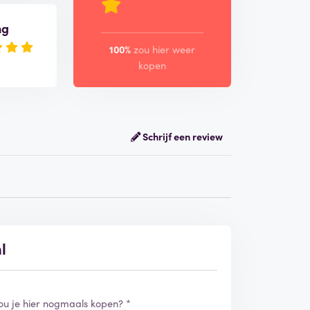
ng
100%
zou hier weer
kopen
Schrijf een review
l
ou je hier nogmaals kopen? *