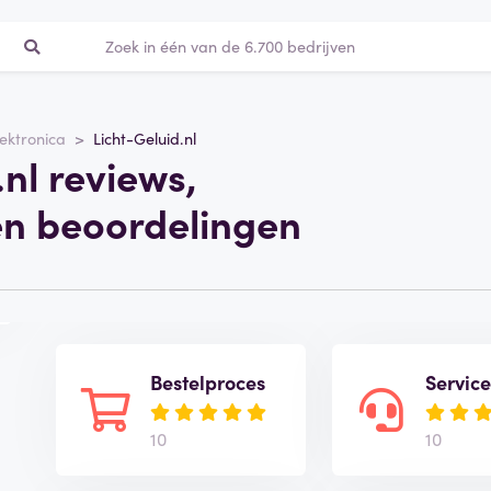
lektronica
Licht-Geluid.nl
.nl reviews,
en beoordelingen
Bestelproces
Servic
10
10