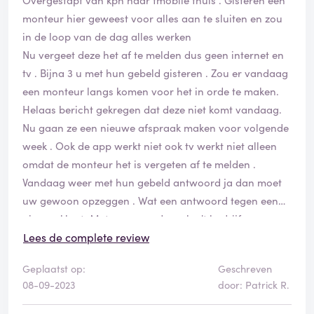
monteur hier geweest voor alles aan te sluiten en zou
in de loop van de dag alles werken
Nu vergeet deze het af te melden dus geen internet en
tv . Bijna 3 u met hun gebeld gisteren . Zou er vandaag
een monteur langs komen voor het in orde te maken.
Helaas bericht gekregen dat deze niet komt vandaag.
Nu gaan ze een nieuwe afspraak maken voor volgende
week . Ook de app werkt niet ook tv werkt niet alleen
omdat de monteur het is vergeten af te melden .
Vandaag weer met hun gebeld antwoord ja dan moet
uw gewoon opzeggen . Wat een antwoord tegen een
nieuwe klant. Met een woord een k....'t bedrijf en
service . Ga hier niet mee in zee
Lees de complete review
Geplaatst op:
Geschreven
08-09-2023
door: Patrick R.