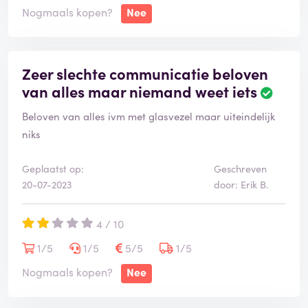
Nogmaals kopen?
Nee
Zeer slechte communicatie beloven
van alles maar niemand weet iets
Beloven van alles ivm met glasvezel maar uiteindelijk
niks
Geplaatst op:
Geschreven
20-07-2023
door: Erik B.
4 / 10
1/5
1/5
5/5
1/5
Nogmaals kopen?
Nee