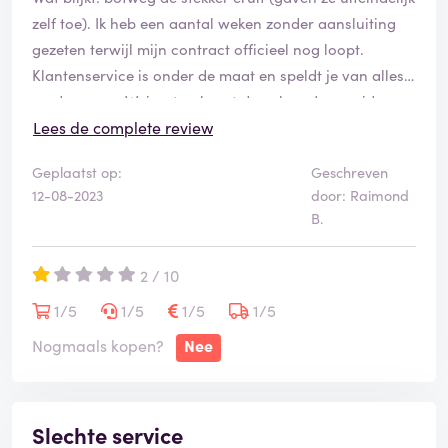
zelf toe). Ik heb een aantal weken zonder aansluiting
gezeten terwijl mijn contract officieel nog loopt.
Klantenservice is onder de maat en speldt je van alles
op de mouw. Weigert ook met de volgende provider
samen te werken. KPN bood gelukkig een tijdelijke
Lees de complete review
oplossing en is wel in staat om mee te denken.
Geplaatst op:
Geschreven
Trek zelf je conclusie over de betrouwbaarheid van T-
12-08-2023
door: Raimond
Mobile......
B.
2 / 10
1/5
1/5
1/5
1/5
Nogmaals kopen?
Nee
Slechte service