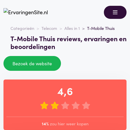
Categorieën
Telecom
Alles in 1
T-Mobile Thuis
T-Mobile Thuis reviews, ervaringen en
beoordelingen
Bezoek de website
4,6
14%
zou hier weer kopen