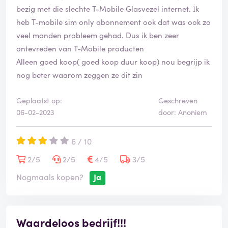
bezig met die slechte T-Mobile Glasvezel internet. İk
heb T-mobile sim only abonnement ook dat was ook zo
veel manden probleem gehad. Dus ik ben zeer
ontevreden van T-Mobile producten
Alleen goed koop( goed koop duur koop) nou begrijp ik
nog beter waarom zeggen ze dit zin
Geplaatst op:
Geschreven
06-02-2023
door: Anoniem
6 / 10
2/5
2/5
4/5
3/5
Nogmaals kopen?
Ja
Waardeloos bedrijf!!!