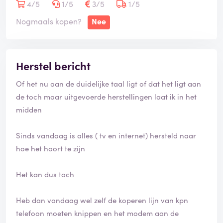
Nieuwe apparaten moeten meedere pogingen doen om
4/5
1/5
3/5
1/5
te verbinden via wifi dus dat is ook niet zo het hoort
Nogmaals kopen?
Nee
Herstel bericht
Of het nu aan de duidelijke taal ligt of dat het ligt aan
de toch maar uitgevoerde herstellingen laat ik in het
midden
Sinds vandaag is alles ( tv en internet) hersteld naar
hoe het hoort te zijn
Het kan dus toch
Heb dan vandaag wel zelf de koperen lijn van kpn
telefoon moeten knippen en het modem aan de