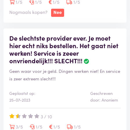
1/5
1/5
1/5
1/5
Nogmaals kopen?
Nee
De slechtste provider ever. Je moet
hier echt niks bestellen. Het gaat niet
werken! Service is zeeer
onvriendelijk!!! SLECHT!!!
Geen waar voor je geld. Dingen werken niet! En service
is zeer extreem slecht!!!
Geplaatst op:
Geschreven
25-07-2023
door: Anoniem
3 / 10
3/5
1/5
1/5
1/5