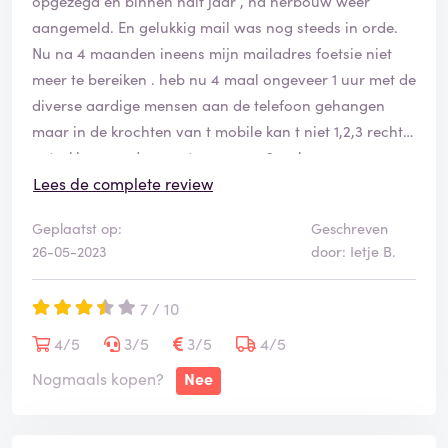
opgezegd en binnen half jaar , na herbouw weer
aangemeld. En gelukkig mail was nog steeds in orde.
Nu na 4 maanden ineens mijn mailadres foetsie niet
meer te bereiken . heb nu 4 maal ongeveer 1 uur met de
diverse aardige mensen aan de telefoon gehangen
maar in de krochten van t mobile kan t niet 1,2,3 recht
getrokken worden gaat ongeveer 2 weken
overheen!!!!!!!!!!!!!!!!!!!!!!!!! als t al wil lukken. Men is niet
Lees de complete review
in staat de technische afdeling te bereiken die dit evt
Geplaatst op:
Geschreven
kan doen.
26-05-2023
door: Ietje B.
dus om kort te gaan als t werkt werkt t maar vertrouw
niet op de handelingen van t mobile die hebben hun
7 / 10
systeem niet op orde
4/5
3/5
3/5
4/5
Nogmaals kopen?
Nee