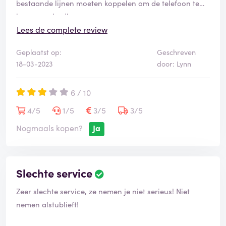
bestaande lijnen moeten koppelen om de telefoon te
kunnen gebruiken
Lees de complete review
Neemt mijn vorige plaatsing niet weg natuurlijk want
Geplaatst op:
Geschreven
het was ook echt bagger
18-03-2023
door: Lynn
6 / 10
4/5
1/5
3/5
3/5
Nogmaals kopen?
Ja
Slechte service
Zeer slechte service, ze nemen je niet serieus! Niet
nemen alstublieft!