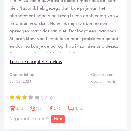
zijn. Al 2x een nieuw kastje belooft maar ook dat komt
niet. Nadat ik heb gezegd dat ik de prijs van het
abonnement hoog vind kreeg ik een aanbieding van 4
maanden voordeel. Nu wil ik mijn tv abonnement
opzeggen maar dat kan niet. Dat loopt een jaar door.
Al jaren klant van t-mobile en nooit problemen gehad
en dan nu kun je de pot op. Nou ik zal niemand deze
firma aanprijzen. Echt schandalig.
Lees de complete review
Geplaatst op:
Geschreven
28-03-2023
door: Irma E.
5 / 10
3/5
1/5
5/5
1/5
Nogmaals kopen?
Nee