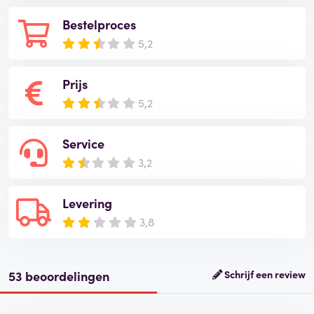
Bestelproces
5,2
Prijs
5,2
Service
3,2
Levering
3,8
53 beoordelingen
Schrijf een review