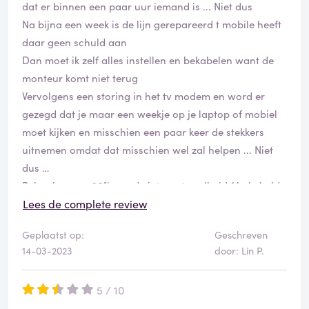
dat er binnen een paar uur iemand is ... Niet dus
Na bijna een week is de lijn gerepareerd t mobile heeft
daar geen schuld aan
Dan moet ik zelf alles instellen en bekabelen want de
monteur komt niet terug
Vervolgens een storing in het tv modem en word er
gezegd dat je maar een weekje op je laptop of mobiel
moet kijken en misschien een paar keer de stekkers
uitnemen omdat dat misschien wel zal helpen ... Niet
dus
Behaal amper 30% van de internet snelheid ( bekabeld
geen wifi )
Lees de complete review
En de pc en de telefoon en de laptop moeten na iedere
Geplaatst op:
Geschreven
5 seconden bijladen waardoor het beeld weer stil staat
14-03-2023
door: Lin P.
Ook lopen beeld en geluid steeds niet synchroon
Casten middels chromecast wil ook niet lopen zo het
5 / 10
hoort