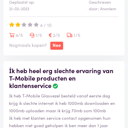
Geplaatst op:
Geschreven
21-02-2023
door: Anoniem
4 / 10
4/5
1/5
2/5
1/5
Nogmaals kopen?
Nee
İk heb heel erg slechte ervaring van
T-Mobile producten en
klantenservice
İk heb T-Mobile Glasvezel besteld vanaf eerste dag
krijg ik slechte internet ik heb 1000mb downloaden en
1000mb uploaden maar ik krijg 70mb som 100mb
İk heb met klanten service contact opgenomen hun
hebben niet goed geholpen ik ben meer dan 1 jaar