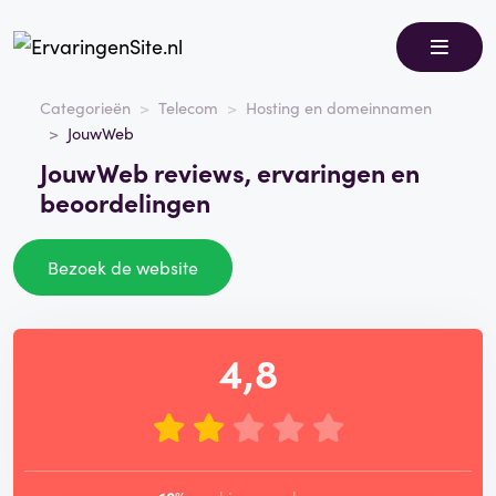
Categorieën
Telecom
Hosting en domeinnamen
JouwWeb
JouwWeb reviews, ervaringen en
beoordelingen
Bezoek de website
4,8