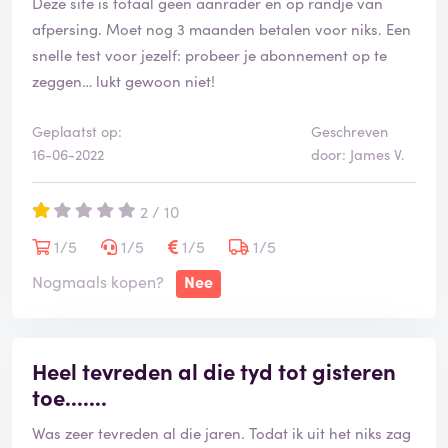
Deze site is totaal geen aanrader en op randje van
afpersing. Moet nog 3 maanden betalen voor niks. Een
snelle test voor jezelf: probeer je abonnement op te
zeggen… lukt gewoon niet!
Geplaatst op:
Geschreven
16-06-2022
door: James V.
2 / 10
1/5
1/5
1/5
1/5
Nogmaals kopen?
Nee
Heel tevreden al die tyd tot gisteren
toe.......
Was zeer tevreden al die jaren. Todat ik uit het niks zag