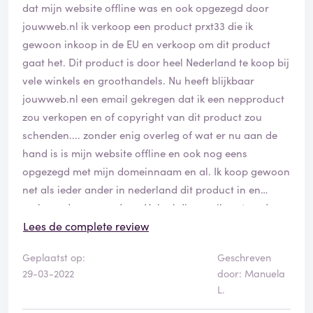
dat mijn website offline was en ook opgezegd door
jouwweb.nl ik verkoop een product prxt33 die ik
gewoon inkoop in de EU en verkoop om dit product
gaat het. Dit product is door heel Nederland te koop bij
vele winkels en groothandels. Nu heeft blijkbaar
jouwweb.nl een email gekregen dat ik een nepproduct
zou verkopen en of copyright van dit product zou
schenden.... zonder enig overleg of wat er nu aan de
hand is is mijn website offline en ook nog eens
opgezegd met mijn domeinnaam en al. Ik koop gewoon
net als ieder ander in nederland dit product in en
verkoop deze weer door. Heb al div email gestuurd
naar jouwweb maar of geen gehoor of alleen dat ik
Lees de complete review
nepproduct verkoop omdat hun een email uit italie
Geplaatst op:
Geschreven
hebben gehad. Nu ben ik een betalende klant van
29-03-2022
door: Manuela
jouwweb en die uit italie zomaar een email schrijft en
L.
die ze geloven zonder enig onderzoek te verrichten of