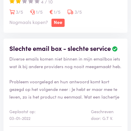
4 / 10
3/5
1/5
1/5
3/5
Nu hoop ik ook dat ze al mijn website gegevens nog
Nogmaals kopen?
Nee
hebben en niet dat ik alles kwijt ben zoals alle testen en
foto's en mijn hele website want dan ben ik jaren werk
kwijt en ook al onze trouwe klanten van Beautytec.nl
Slechte email box - slechte service
Hopelijk leest dit iemand met veel verstand van deze
Diverse emails komen niet binnen in mijn emailbox iets
zaken die ook advies kan geven op onze email
wat ik bij andere providers nog nooit meegemaakt heb.
info@spa-savannah.nl want alles is niet meer te
bereiken van beautytec.nl
Probleem voorgelegd en hun antwoord komt kort
gezegd op het volgende neer : Je hebt er maar mee te
leven, zo is het product nu eenmaal. Wat een lachertje
Geplaatst op:
Geschreven
03-01-2022
door: G.T V.