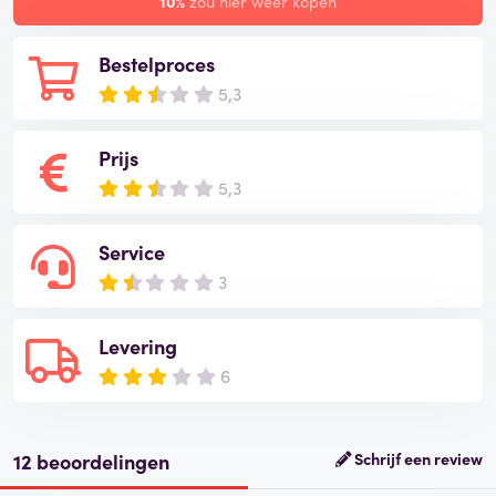
10%
zou hier weer kopen
Bestelproces
5,3
Prijs
5,3
Service
3
Levering
6
12 beoordelingen
Schrijf een review