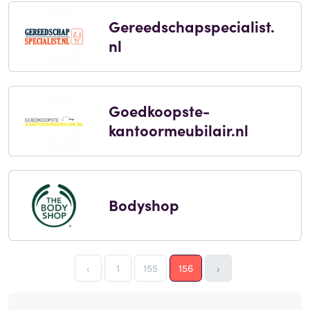
Gereedschapspecialist.
nl
Goedkoopste-
kantoormeubilair.nl
Bodyshop
‹
1
155
156
›