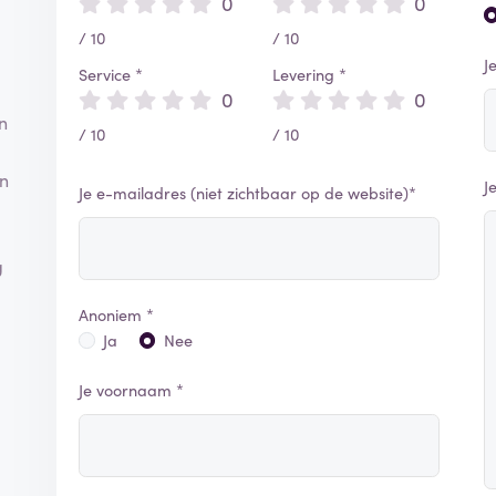
0
0
/ 10
/ 10
J
Service *
Levering *
0
0
n
/ 10
/ 10
en
J
Je e-mailadres (niet zichtbaar op de website)*
g
Anoniem *
Ja
Nee
Je voornaam *