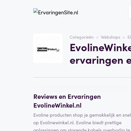
Website
EvolineWinkel.nl
Categorieën
Webshops
E
EvolineWinke
Categorie
Webshops
ervaringen 
Schrijf een beoordeling
Reviews en Ervaringen
EvolineWinkel.nl
Evoline producten shop je gemakkelijk en snel
op Evolinewinkel.nl. Evoline biedt prettige
oplossingen om storende kabels overbodig te