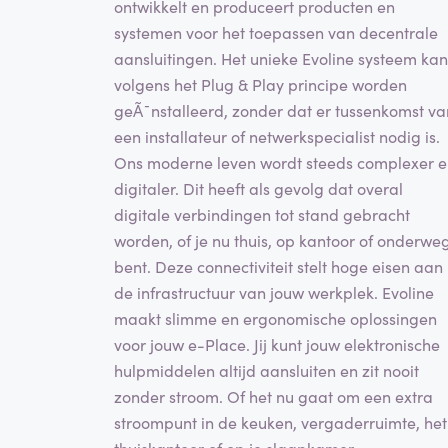
ontwikkelt en produceert producten en
systemen voor het toepassen van decentrale
aansluitingen. Het unieke Evoline systeem kan
volgens het Plug & Play principe worden
geÃ¯nstalleerd, zonder dat er tussenkomst va
een installateur of netwerkspecialist nodig is.
Ons moderne leven wordt steeds complexer 
digitaler. Dit heeft als gevolg dat overal
digitale verbindingen tot stand gebracht
worden, of je nu thuis, op kantoor of onderwe
bent. Deze connectiviteit stelt hoge eisen aan
de infrastructuur van jouw werkplek. Evoline
maakt slimme en ergonomische oplossingen
voor jouw e-Place. Jij kunt jouw elektronische
hulpmiddelen altijd aansluiten en zit nooit
zonder stroom. Of het nu gaat om een extra
stroompunt in de keuken, vergaderruimte, het
thuiskantoor of op je slaapkamer.