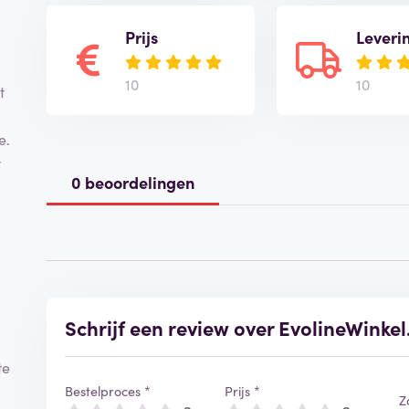
Prijs
Leveri
10
10
t
e.
t
0 beoordelingen
Schrijf een review over EvolineWinkel
te
Bestelproces *
Prijs *
Z