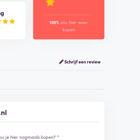
ng
100%
zou hier weer
kopen
Schrijf een review
.nl
ou je hier nogmaals kopen? *