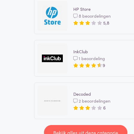
HP Store
8 beoordelingen
5,8
InkClub
1 beoordeling
9
Decoded
2 beoordelingen
6
Bekijk alles uit deze categorie