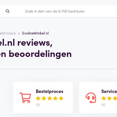
lektronica
EvolineWinkel.nl
l.nl reviews,
en beoordelingen
Bestelproces
Servic
10
10