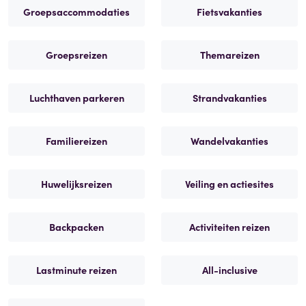
Groepsaccommodaties
Fietsvakanties
Groepsreizen
Themareizen
Luchthaven parkeren
Strandvakanties
Familiereizen
Wandelvakanties
Huwelijksreizen
Veiling en actiesites
Backpacken
Activiteiten reizen
Lastminute reizen
All-inclusive