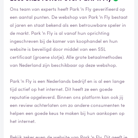
e
Ons team van experts heeft Park 'n Fly geverifieerd op
o
o
een aantal punten. De webshop van Park 'n Fly bestaat
r
al jaren en staat bekend als een betrouwbare speler in
d
de markt. Park 'n Fly is al vanaf hun oprichting
e
ingeschreven bij de kamer van koophandel en hun
l
i
website is beveiligd door middel van een SSL
n
certificaat (groene slotje). Alle grote betaalmethodes
g
van Nederland zijn beschikbaar op deze webshop.
i
s
g
Park 'n Fly is een Nederlands bedrijf en is al een lange
e
tijd actief op het internet. Dit heeft ze een goede
v
reputatie opgeleverd. Binnen ons platform kan ook jij
e
een review achterlaten om zo andere consumenten te
r
i
helpen een goede keus te maken bij hun aankopen op
f
het internet.
i
e
Bekijk zeker even de website van Park 'n Fly. Dit geeft je