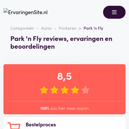
Categorieën
Autos
Parkeren
Park 'n Fly
Park 'n Fly reviews, ervaringen en
beoordelingen
8,5
100%
zou hier weer kopen
Bestelproces