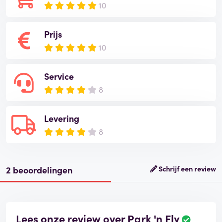
10
Prijs
10
Service
8
Levering
8
2 beoordelingen
Schrijf een review
Lees onze review over Park 'n Fly
B