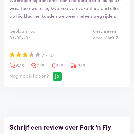
We kregen bij aankomst een telefoontje of alles gelukt
d
was. Toen we terug kwamen van vakantie stond alles
e
op tijd klaar en konden we weer meteen weg rijden.
l
i
n
Geplaatst op:
Geschreven
g
03-06-2021
door: Chris Z.
i
s
g
7 / 10
e
5/5
3/5
3/5
3/5
v
e
Nogmaals kopen?
Ja
r
i
f
i
e
e
r
d
Schrijf een review over Park 'n Fly