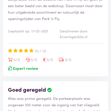
e
een beter beeld van de webshop. Daarnaast staat daar
r
d
hun uitgebreide assortiment en natuurlijk de
openingstijden van Park 'n Fly.
Geplaatst op: 17-03-2021
Geschreven door:
ErvaringenSite.nl
10 / 10
5/5
5/5
5/5
5/5
Expert review
Goed geregeld
B
e
Alles was prima geregeld. De parkeerplaats was
o
o
ongeveer 100 meter voor de ingang van het vliegveld.
r