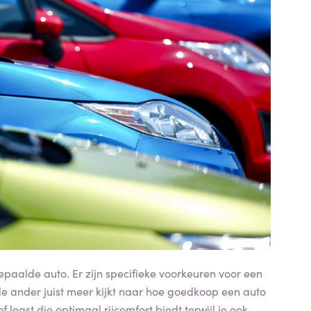
aalde auto. Er zijn specifieke voorkeuren voor een
e ander juist meer kijkt naar hoe goedkoop een auto
of least die optimaal rijcomfort biedt terwijl je ook