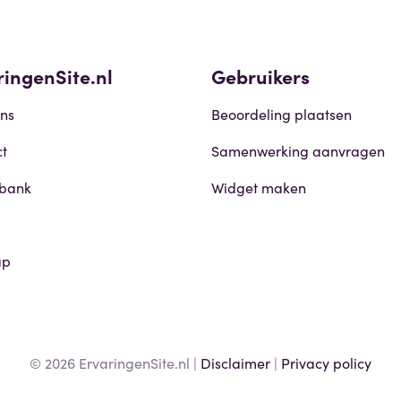
ringenSite.nl
Gebruikers
ns
Beoordeling plaatsen
t
Samenwerking aanvragen
sbank
Widget maken
ap
© 2026 ErvaringenSite.nl |
Disclaimer
|
Privacy policy