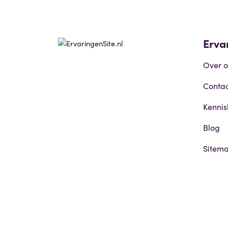
Erva
Over o
Contac
Kenni
Blog
Sitem