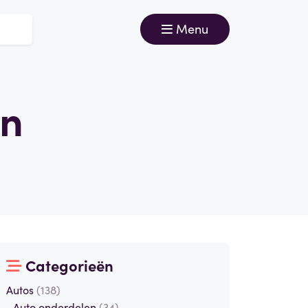
Menu
en
Categorieën
Autos
(138)
Auto onderdelen
(34)