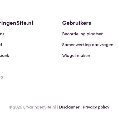
ringenSite.nl
Gebruikers
ns
Beoordeling plaatsen
t
Samenwerking aanvragen
sbank
Widget maken
ap
© 2026 ErvaringenSite.nl |
Disclaimer
|
Privacy policy