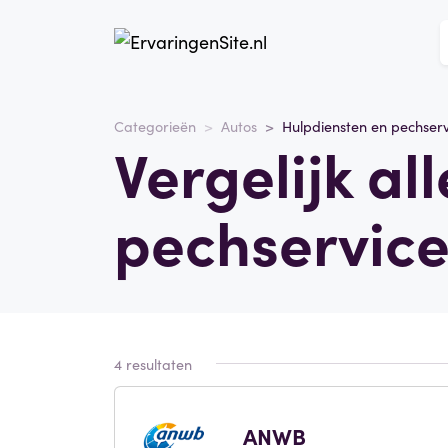
Categorieën
Autos
Hulpdiensten en pechserv
Vergelijk al
pechservice
4 resultaten
ANWB