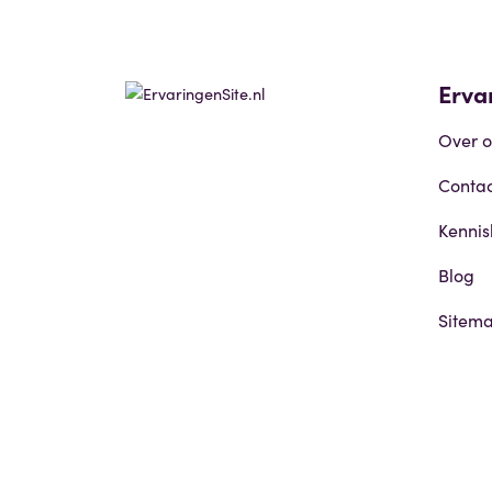
Erva
Over o
Contac
Kenni
Blog
Sitem