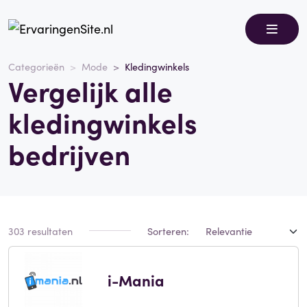
Categorieën
Mode
Kledingwinkels
Vergelijk alle
kledingwinkels
bedrijven
303 resultaten
Sorteren:
i-Mania