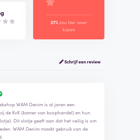
ng
27%
zou hier weer
kopen
Schrijf een review
webshop WAM Denim is al jaren een
 bij de KvK (kamer van koophandel) en hun
tje). Dit slotje geeft aan dat het veilig is om
nbieden. WAM Denim maakt gebruik van de
d.