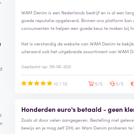
.
WAM Denim is een Nederlands bedrijf en is al een lange 
goede reputatie opgeleverd. Binnen ons platform kan 
consumenten te helpen een goede keus te maken bij h
m
Het is verstandig de website van WAM Denim te bekijk
uiteraard ook het uitgebreide assortiment van WAM D
e
Geplaatst op: 09-06-2021
od
10 / 10
5/5
5/5
Honderden euro's betaald - geen kle
t
Zoals al door velen aangegeven. Bestelling niet gelev
en
bewijs en je mag zelf DHL en Wam Denim proberen t