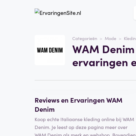
Website
WAM Denim
Categorieën
Mode
Kledi
WAM Denim 
Categorie
Mode
ervaringen 
Schrijf een beoordeling
Reviews en Ervaringen WAM
Denim
Koop echte Italiaanse kleding online bij WAM
Denim. Je leest op deze pagina meer over
WAM Denim als merk en webshop. Bovendien