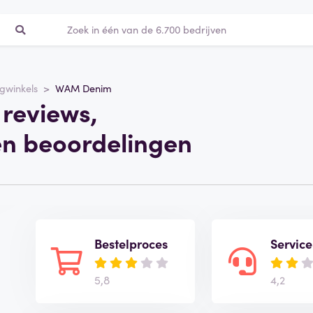
ngwinkels
WAM Denim
reviews,
en beoordelingen
Bestelproces
Service
5,8
4,2