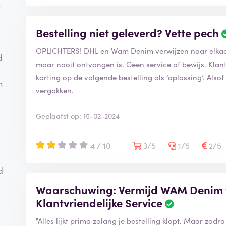
n
Bestelling niet geleverd? Vette pech
OPLICHTERS! DHL en Wam Denim verwijzen naar elkaar 
d
maar nooit ontvangen is. Geen service of bewijs. Klante
korting op de volgende bestelling als ‘oplossing’. Also
n
vergokken.
Geplaatst op: 15-02-2024
4 / 10
3/5
1/5
2/5
d
Waarschuwing: Vermijd WAM Denim 
Klantvriendelijke Service
"Alles lijkt prima zolang je bestelling klopt. Maar zodra 