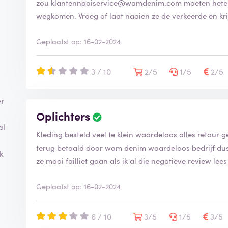
zou klantennaaiservice@wamdenim.com moeten heten. 
wegkomen. Vroeg of laat naaien ze de verkeerde en kri
Geplaatst op: 16-02-2024
3 / 10
2/5
1/5
2/5
er
Oplichters
al
Kleding besteld veel te klein waardeloos alles retour 
terug betaald door wam denim waardeloos bedrijf dus 
k
ze mooi failliet gaan als ik al die negatieve review lees 
Geplaatst op: 16-02-2024
6 / 10
3/5
1/5
3/5