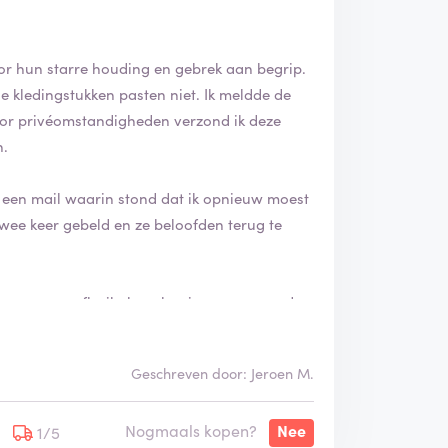
oor hun starre houding en gebrek aan begrip.
e kledingstukken pasten niet. Ik meldde de
 door privéomstandigheden verzond ik deze
n.
 een mail waarin stond dat ik opnieuw moest
 twee keer gebeld en ze beloofden terug te
 vroeg om een flexibele oplossing, maar werd
 De communicatie viel tegen, met niet
Geschreven door: Jeroen M.
apotgemaakt. Ik heb de retourkosten maar
Nogmaals kopen?
Nee
aarde van €200 verkopen.
1/5