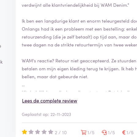
verdwijnt alle klantvriendelijkheid bij WAM Denim."
Ik ben een langdurige klant en enorm teleurgesteld d
Onlangs had ik een probleem met een bestelling: enkel
retourzending (die je zelf betaalt) op tijd aan, maar
twee dagen na de strikte retourtermijn van twee weke
e
WAM's reactie? Retour niet geaccepteerd. Ze stuurden
ok
betalen om mijn eigen kleding terug te krijgen. Ik heb
bellen, maar dat gebeurde niet.
Uiteindelijk kreeg ik via mail contact met Patricia. Ik
genegeerd. Zelfs een (deel)tegoedbon werd afgewezen.
Lees de complete review
nagekomen beloftes.
Geplaatst op: 22-11-2023
Deze ervaring heeft mijn vertrouwen in WAM Denim k
betaald. Nu moet ik mijn niet-passende kleding ter w
2 / 10
1/5
1/5
1/5