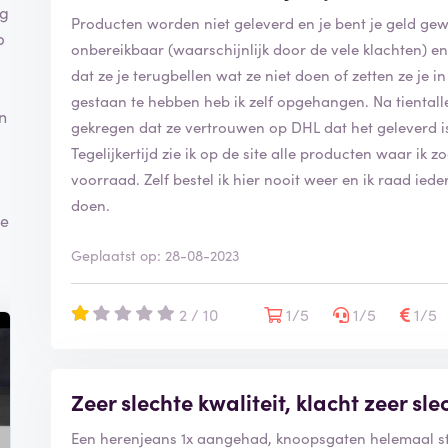
ng
Producten worden niet geleverd en je bent je geld gewo
p
onbereikbaar (waarschijnlijk door de vele klachten) en 
dat ze je terugbellen wat ze niet doen of zetten ze je 
gestaan te hebben heb ik zelf opgehangen. Na tientalle
n
gekregen dat ze vertrouwen op DHL dat het geleverd i
Tegelijkertijd zie ik op de site alle producten waar i
voorraad. Zelf bestel ik hier nooit weer en ik raad iede
doen.
je
Geplaatst op: 28-08-2023
2 / 10
1/5
1/5
1/5
Zeer slechte kwaliteit, klacht zeer s
Een herenjeans 1x aangehad, knoopsgaten helemaal stu