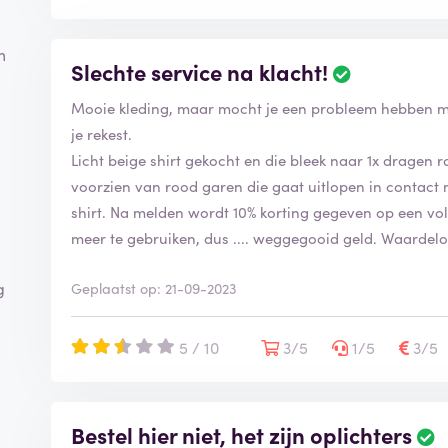
Conclusie: Koop hier nooit iets. Ik raad je af om met dit
m
waarde hecht aan klantgerichtheid en redelijkheid.
Slechte service na klacht!
Mooie kleding, maar mocht je een probleem hebben met 
je rekest.
Licht beige shirt gekocht en die bleek naar 1x dragen ro
voorzien van rood garen die gaat uitlopen in contact 
shirt. Na melden wordt 10% korting gegeven op een vol
meer te gebruiken, dus .... weggegooid geld. Waardelo
g
Geplaatst op: 21-09-2023
5 / 10
3/5
1/5
3/5
Bestel hier niet, het zijn oplichters