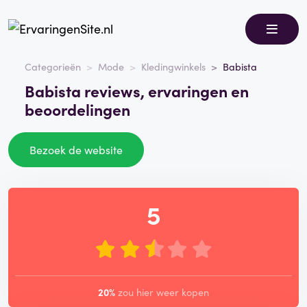
Categorieën
Mode
Kledingwinkels
Babista
Babista reviews, ervaringen en
beoordelingen
Bezoek de website
5
20%
zou hier weer kopen