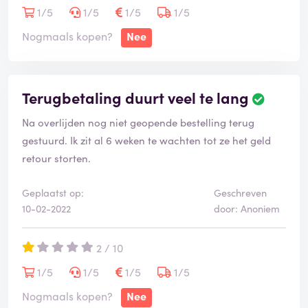
1/5
1/5
1/5
1/5
Nogmaals kopen?
Nee
Terugbetaling duurt veel te lang
Na overlijden nog niet geopende bestelling terug
gestuurd. Ik zit al 6 weken te wachten tot ze het geld
retour storten.
Geplaatst op:
Geschreven
10-02-2022
door: Anoniem
2 / 10
1/5
1/5
1/5
1/5
Nogmaals kopen?
Nee