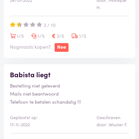
24-10-2022
door: Monique
H.
3 / 10
1/5
1/5
3/5
1/5
Nogmaals kopen?
Nee
Babista liegt
Bestelling niet geleverd
Mails niet beantwoord
Telefoon te betalen schandalig !!!
Geplaatst op:
Geschreven
17-11-2022
door: Wouter F.