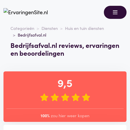
Categorieën
Diensten
Huis en tuin diensten
Bedrijfsafval.nl
Bedrijfsafval.nl reviews, ervaringen
en beoordelingen
9,5
100%
zou hier weer kopen