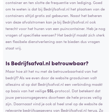
container en ten slotte de frequentie van lediging. Goed
om te weten is dat bij Bedrijfsafval.nl het plaatsen van de
containers altijd gratis zal gebeuren. Naast het beheren
van deze afvalstromen kan je bij Bedrijfsafval.nl ook
terecht voor het huren van een puincontainer. Heb je nog
vragen of specifieke wensen? Het bedrijf maakt zich sterk
een flexibele dienstverlening aan te bieden dus vragen
staat vrij.
Is Bedrijfsafval.nl betrouwbaar?
Maar hoe zit het nu met de betrouwbaarheid van het
bedrijf? Als we even door de website grasduinen valt
alleszins al op dat Bedrijfsafval.nl een verbinding maakt
op basis van het veilige
SSL
-protocol. Dat betekent dat
jouw persoonsgegevens doorheen de hele proces veilig
zijn. Daarnaast vind je ook al heel snel op de website de
relevante bedrijfsgegevens van Bedrijfsafval.nl terug. Zo