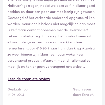
volgens hun nieuw opgestuurd is ondanks deze toch
Heftruck) gekregen, nadat we deze zelf in elkaar gezet
echt gebruikerssporen bevat.
hadden en daar een paar uur mee bezig zijn geweest.
Wat het probleem ook is hier in dit bedrijf, de mensen,
Gevraagd of het verkeerde onderdeel opgestuurd kan
het beleid, het zo lang mogelijk mensen aan t lijntje
worden, maar dat is helaas niet mogelijk en dan moet
houden en doen alsof je dom bent of het extra beetje
ik zelf maar contact opnemen met de leverancier!
onklantvriendelijkheid die je krijgt bij je aankoop van
Lekker makkelijk zeg. Of ik mag het product weer uit
een product dat een redelijk maandsalaris kost.
elkaar halen(weer een paar uur werk) en deze
Voor mij niet voor herhaling vatbaar, hoop dat mensen
terugsturen(voor € 5,95!) naar hun, dan krijg ik zodra
2x nadenken en de reciews goed doorspitten voor ze
ze weer binnen zijn (duurt een paar weken) een
hier hun spul halen.
vervangend product. Waarom moet dit allemaal zo
Mijn advies, stel iets leuks samen op de site en ga naar
moeilijk en kan er geen vervangend onderdeel
je local pc shop vraag ze daar of ze wat voor je kunnen
opgestuurd worden?
regelen.
Lees de complete review
Slechtste ervaring met een winkel ooit en ook de eerste
keer dat ik het waard vond om ergens een rescensie
Geplaatst op:
Geschreven
over te schrijven.
17-05-2023
door: Erna M.
Heb alleen maar ziekelijke woorden hiervoor over.