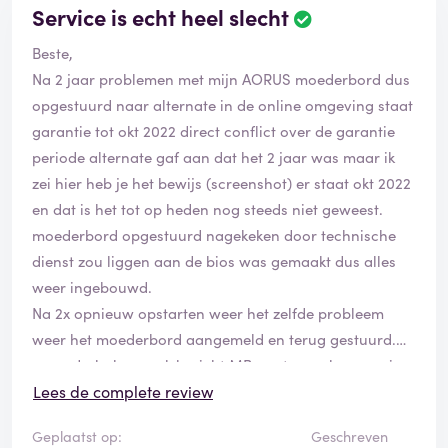
Service is echt heel slecht
elders kopen. Oftewel ongelooflijk kortzichtige en
slechte klantenservice, niet gericht op het helpen van
Beste,
de klant! Absoluut geen aanrader!
Na 2 jaar problemen met mijn AORUS moederbord dus
opgestuurd naar alternate in de online omgeving staat
garantie tot okt 2022 direct conflict over de garantie
periode alternate gaf aan dat het 2 jaar was maar ik
zei hier heb je het bewijs (screenshot) er staat okt 2022
en dat is het tot op heden nog steeds niet geweest.
moederbord opgestuurd nagekeken door technische
dienst zou liggen aan de bios was gemaakt dus alles
weer ingebouwd.
Na 2x opnieuw opstarten weer het zelfde probleem
weer het moederbord aangemeld en terug gestuurd.
na anderhalve week bericht MB gaat naar leverancier
nu na 4 a 5 weken maar weer is contact gezocht en
Lees de complete review
toevallig was vandaag het MB terug naar alternate
Geplaatst op:
Geschreven
gestuurd er zoui een beta versie bios op het MB staan