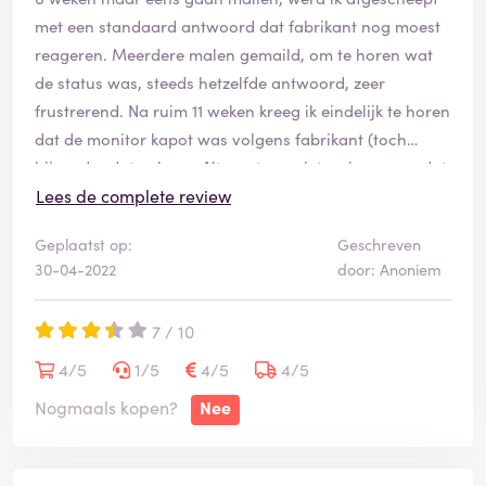
met een standaard antwoord dat fabrikant nog moest
reageren. Meerdere malen gemaild, om te horen wat
de status was, steeds hetzelfde antwoord, zeer
frustrerend. Na ruim 11 weken kreeg ik eindelijk te horen
dat de monitor kapot was volgens fabrikant (toch
bijzonder dat volgens Alternate er niets mis was en dat
dit 11 weken heeft moeten duren) en toen kreeg ik de
Lees de complete review
vraag of ik een ander scherm wilde. In eerste instantie
Geplaatst op:
Geschreven
werd er als 'alternatief' een scherm aangeboden van
30-04-2022
door: Anoniem
40 euro goedkoper en hierin werd niets over nieuwe
garantietermijn of over terugbetaling van verschil
7 / 10
aankoopbedrag gemeld. Pas bij expliciete navraag,
vernam ik dat er geen sprake zou zijn van vernieuwde
4/5
1/5
4/5
4/5
garantietermijn, louter bij aankoop van een duurder
Nogmaals kopen?
Nee
scherm. Dus restitutie van aankoopbedrag gevraagd,
wat nog een aantal dagen geduurd heeft. Nu ga ik dus
een nieuw scherm (met nieuwe garantie periode)