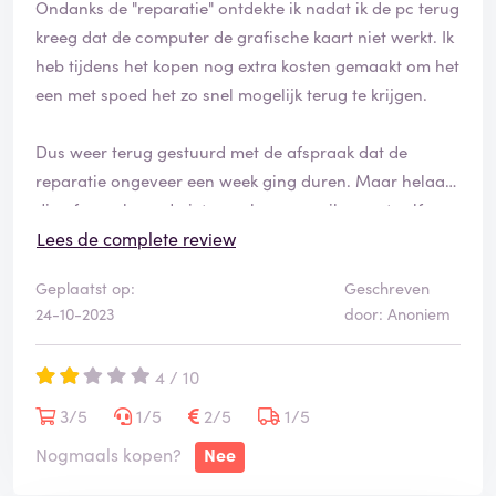
Ondanks de "reparatie" ontdekte ik nadat ik de pc terug
kreeg dat de computer de grafische kaart niet werkt. Ik
heb tijdens het kopen nog extra kosten gemaakt om het
een met spoed het zo snel mogelijk terug te krijgen.
Dus weer terug gestuurd met de afspraak dat de
reparatie ongeveer een week ging duren. Maar helaas,
die afspraak werd niet nagekomen en ik moest zelf
weer contact opnemen met Alternate. Retour gaat niet
Lees de complete review
wat de twee weken zijn al verstreken.
Geplaatst op:
Geschreven
24-10-2023
door: Anoniem
Begin Augustus gekocht, het is nu eind Oktober. Dit
moet gewoon niet kunnen.
4 / 10
Bij een ondeugdelijk product, moeten ze volgens de
3/5
1/5
2/5
1/5
wet een nieuwe product sturen. Of door een ander te
Nogmaals kopen?
Nee
laten repareren op hun kosten.