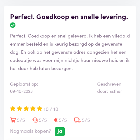
Kijk goed naar je rechten als je de keuze hebt gemaakt
Perfect. Goedkoop en snelle levering.
hier iets duurs te kopen.
Mijn pc koste meer dan 4000 euro, en extra betaald
Perfect. Goedkoop en snel geleverd. Ik heb een vileda xl
voor een spoed service. Duswel een premium service
emmer besteld en is keurig bezorgd op de gewenste
voor een premium prijs.
dag. En ook op het gewenste adres aangezien het een
cadeautje was voor mijn nichtje haar nieuwe huis en ik
Ik zal ze nooit meer vertrouwen en hoop dat ze
het daar heb laten bezorgen.
eindelijk hun woord nakomen met "We gaan met spoed
de pc reparen." Loze beloftes tot zover.
Geplaatst op:
Geschreven
09-10-2023
door: Esther
10 / 10
5/5
5/5
5/5
5/5
Nogmaals kopen?
Ja