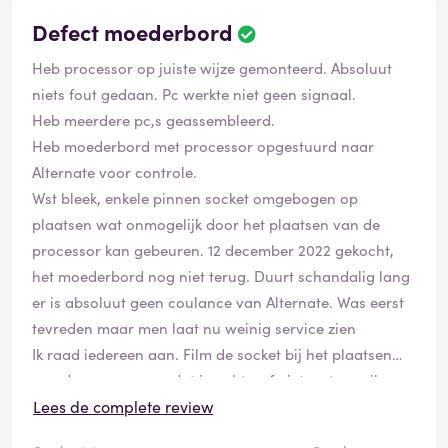
Defect moederbord
Heb processor op juiste wijze gemonteerd. Absoluut
niets fout gedaan. Pc werkte niet geen signaal.
Heb meerdere pc,s geassembleerd.
Heb moederbord met processor opgestuurd naar
Alternate voor controle.
Wst bleek, enkele pinnen socket omgebogen op
plaatsen wat onmogelijk door het plaatsen van de
processor kan gebeuren. 12 december 2022 gekocht,
het moederbord nog niet terug. Duurt schandalig lang
er is absoluut geen coulance van Alternate. Was eerst
tevreden maar men laat nu weinig service zien
Ik raad iedereen aan. Film de socket bij het plaatsen
van de processor zodat je achteraf niet met gezeik
komt te zitten.
Lees de complete review