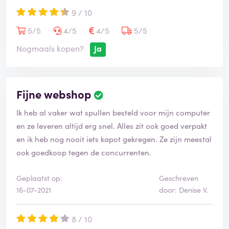
beschadigd was.
9 / 10
Koste 325,- je zou verwachten dat je krijgt waar je voor
5/5
4/5
4/5
5/5
betaald NIEUW in doos.
Al moet ik meer betalen voor een ander artikel
Nogmaals kopen?
Ja
bij dit bedrijf bestel ik nog niet misschien een bus
perslucht.
Fijne webshop
Ik heb al vaker wat spullen besteld voor mijn computer
en ze leveren altijd erg snel. Alles zit ook goed verpakt
en ik heb nog nooit iets kapot gekregen. Ze zijn meestal
ook goedkoop tegen de concurrenten.
Geplaatst op:
Geschreven
16-07-2021
door: Denise V.
8 / 10