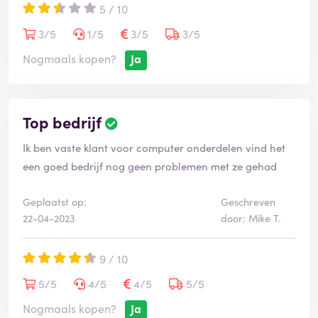
Overigens wil ik graag vermelden dat ik overal 0
5 / 10
sterren probeer in te voeren maar gedwongen 1 ster
3/5
1/5
3/5
3/5
(2/10 punten) in moet vullen om mijn rescensie te
Nogmaals kopen?
Ja
plaatsen.
Waardeloos.
Met vriendelijke groet,
Ontevreden klant 9828496
Top bedrijf
Ik ben vaste klant voor computer onderdelen vind het
een goed bedrijf nog geen problemen met ze gehad
Geplaatst op:
Geschreven
22-04-2023
door: Mike T.
9 / 10
5/5
4/5
4/5
5/5
Nogmaals kopen?
Ja