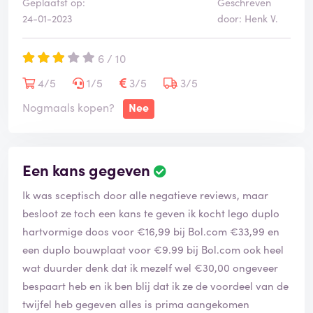
Geplaatst op:
Geschreven
24-01-2023
door: Henk V.
6 / 10
4/5
1/5
3/5
3/5
Nogmaals kopen?
Nee
Een kans gegeven
Ik was sceptisch door alle negatieve reviews, maar
besloot ze toch een kans te geven ik kocht lego duplo
hartvormige doos voor €16,99 bij Bol.com €33,99 en
een duplo bouwplaat voor €9.99 bij Bol.com ook heel
wat duurder denk dat ik mezelf wel €30,00 ongeveer
bespaart heb en ik ben blij dat ik ze de voordeel van de
twijfel heb gegeven alles is prima aangekomen