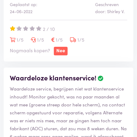
Geplaatst op:
Geschreven
24-06-2022
door: Shirley V.
2 / 10
1/5
1/5
1/5
1/5
Nogmaals kopen?
Nee
Waardeloze klantenservice!
Waardeloze service, begrijpen niet wat klantenservice
inhoudt! Monitor gekocht, was na paar maanden al
wat mee (groene streep door hele scherm), na contact
scherm opgestuurd voor reparatie, volgens Alternate
was er niets mis mee, maar ze gingen hem toch naar
fabrikant (AOC) sturen, dat zou max 8 weken duren. Na
6 weken maar eens gaan mailen, werd ik afgescheept