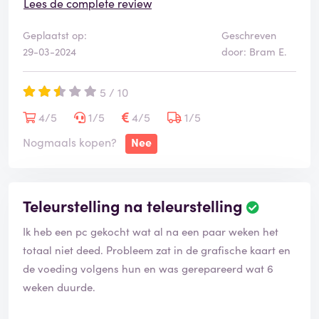
week duren!?!
Lees de complete review
Geplaatst op:
Geschreven
29-03-2024
door: Bram E.
5 / 10
4/5
1/5
4/5
1/5
Nogmaals kopen?
Nee
Teleurstelling na teleurstelling
Ik heb een pc gekocht wat al na een paar weken het
totaal niet deed. Probleem zat in de grafische kaart en
de voeding volgens hun en was gerepareerd wat 6
weken duurde.