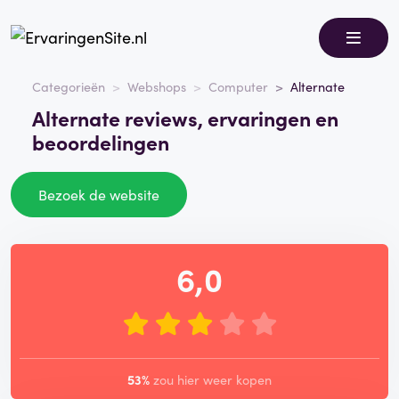
Categorieën
Webshops
Computer
Alternate
Alternate reviews, ervaringen en
beoordelingen
Bezoek de website
6,0
53%
zou hier weer kopen