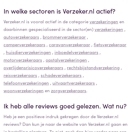
In welke sectoren is
Verzeker.nl
actief?
Verzeker.nl
is vooral actief in de categorie
verzekeringen
en
daarbinnen gespecialiseerd in de sector(en)
verzekeringen
,
autoverzekeraars
,
brommerverzekeraar
,
camperverzekeraars
,
caravanverzekeraar
,
fietsverzekeraar
,
huisdierverzekeringen
,
inboedelverzekeraars
,
motorverzekeraars
,
opstalverzekeringen
,
overlijdensrisicoverzekeraars
,
rechtsbijstandverzekering
,
reisverzekeraars
,
schadeverzekeraars
,
telefoonverzekeringen
,
uitvaartverzekeraars
,
woonverzekeringen
en
zorgverzekeraars
.
Ik heb alle reviews goed gelezen. Wat nu?
Heb je een positieve indruk gekregen door de
Verzeker.nl
reviews? Dan kun je naar de website van
Verzeker.nl
gaan en
je bestelling plaatsen. Zo niet, zoek dan hier verder naar een