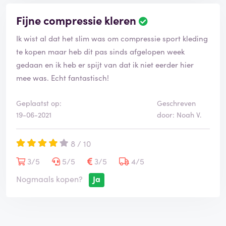
Fijne compressie kleren
Ik wist al dat het slim was om compressie sport kleding
te kopen maar heb dit pas sinds afgelopen week
gedaan en ik heb er spijt van dat ik niet eerder hier
mee was. Echt fantastisch!
Geplaatst op:
Geschreven
19-06-2021
door: Noah V.
8 / 10
3/5
5/5
3/5
4/5
Nogmaals kopen?
Ja