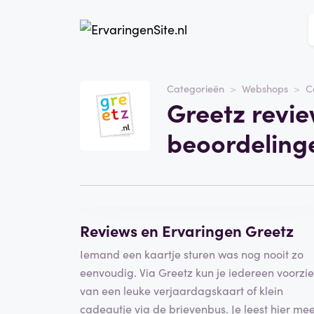
Website
Greetz
Categorieën
Webshops
C
Greetz revie
Categorie
Webshops
beoordeling
Schrijf een beoordeling
Reviews en Ervaringen Greetz
Iemand een kaartje sturen was nog nooit zo
eenvoudig. Via Greetz kun je iedereen voorzi
van een leuke verjaardagskaart of klein
cadeautje via de brievenbus. Je leest hier me