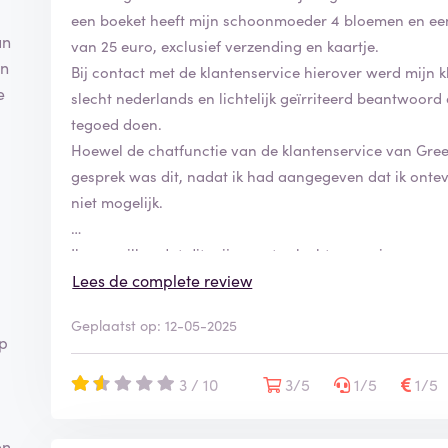
een boeket heeft mijn schoonmoeder 4 bloemen en een 
un
van 25 euro, exclusief verzending en kaartje.
an
Bij contact met de klantenservice hierover werd mijn k
e
slecht nederlands en lichtelijk geïrriteerd beantwoord
tegoed doen.
Hoewel de chatfunctie van de klantenservice van Greer
gesprek was dit, nadat ik had aangegeven dat ik ontev
niet mogelijk.
Ik zou willen dat dit mijn eerste slechte ervaring was
bloemen niet bezorgd werden en ik heb zelf een keer, i
Lees de complete review
kerstkaarten, de voorgeschreven en gepersonaliseerd
Geplaatst op: 12-05-2025
gekregen.
op
Er kan natuurlijk altijd iets mis gaan, maar het is me
3 / 10
3/5
1/5
1/5
voor zorgt dat dit de laatste keer was dat ik daar iets 
en