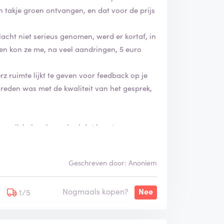
takje groen ontvangen, en dat voor de prijs
lacht niet serieus genomen, werd er kortaf, in
 en kon ze me, na veel aandringen, 5 euro
z ruimte lijkt te geven voor feedback op je
reden was met de kwaliteit van het gesprek,
 maar ik heb vaker gehad dat kaarten en
n plaats van mijn eigen bestelde
e kerstkaarten van iemand anders binnen
Geschreven door: Anoniem
Nogmaals kopen?
Nee
 nu wel heel vaak overkomen bij Greerz wat er
1/5
heb besteld.