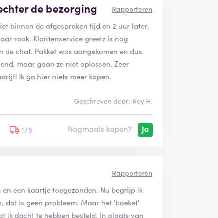
lechter de bezorging
Rapporteren
et binnen de afgesproken tijd en 2 uur later.
aar rook. Klantenservice greetz is nog
r in de chat. Pakket was aangekomen en dus
elend, maar gaan ze niet oplossen. Zeer
jf! Ik ga hier niets meer kopen.
Geschreven door: Roy H.
Nogmaals kopen?
Ja
1/5
Rapporteren
n een kaartje toegezonden. Nu begrijp ik
n, dat is geen probleem. Maar het 'boeket'
 ik dacht te hebben besteld. In plaats van