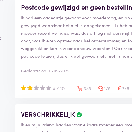
Postcode gewijzigd en geen bestell
k
Ik had een cadeautje gekocht voor moederdag, en op 
gewijzigd waardoor het niet is aangekomen... Ik heb h
moeder recent verhuisd was, dus dit lag niet aan mij! 
k
chat, was ik even opzoek naar het ordernummer, en to
weggeklikt en kon ik weer opnieuw wachten!! Ook kree
postcode te zien, dus er klopt gewoon iets niet in hu
Geplaatst op: 11-05-2025
4 / 10
3/5
1/5
2/5
VERSCHRIKKELIJK
Ik en mijn vriend hadden voor elkaars moeder een moe