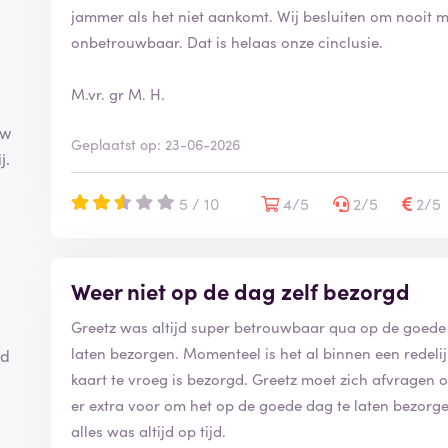
jammer als het niet aankomt. Wij besluiten om nooit me
onbetrouwbaar. Dat is helaas onze cinclusie.
M.vr. gr M. H.
uw
Geplaatst op: 23-06-2026
j.
5 / 10
4/5
2/5
2/5
Weer niet op de dag zelf bezorgd
Greetz was altijd super betrouwbaar qua op de goede 
laten bezorgen. Momenteel is het al binnen een redeli
od
kaart te vroeg is bezorgd. Greetz moet zich afvragen 
er extra voor om het op de goede dag te laten bezorgen.
alles was altijd op tijd.