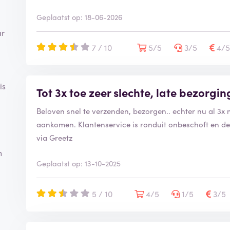
Geplaatst op: 18-06-2026
ar
7 / 10
5/5
3/5
4/
is
Tot 3x toe zeer slechte, late bezorgin
Beloven snel te verzenden, bezorgen.. echter nu al 3x
aankomen. Klantenservice is ronduit onbeschoft en den
via Greetz
n
Geplaatst op: 13-10-2025
5 / 10
4/5
1/5
3/5