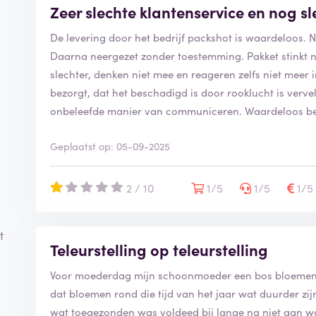
Zeer slechte klantenservice en nog s
De levering door het bedrijf packshot is waardeloos. Ni
Daarna neergezet zonder toestemming. Pakket stinkt n
slechter, denken niet mee en reageren zelfs niet mee
bezorgt, dat het beschadigd is door rooklucht is verv
onbeleefde manier van communiceren. Waardeloos bedri
Geplaatst op: 05-09-2025
2 / 10
1/5
1/5
1/5
t
Teleurstelling op teleurstelling
Voor moederdag mijn schoonmoeder een bos bloemen e
dat bloemen rond die tijd van het jaar wat duurder zij
wat toegezonden was voldeed bij lange na niet aan wat