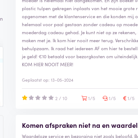
moeder is helemaal niet aangekomen. En zijn boeket vo
plastic tulpen gekregen inplaats van het mooie grote 
opgenomen met de klantenservice en die konden mij o
en
helemaal voor paal gestaan zonder cadeau op moede
moederdag cadeau gehad. Je kunt niet op ze rekenen, e
maken met je. Ik kom hier nooit meer terug. Verschrikke
behulpzaam. Ik raad het iedereen AF om hier te bestellen
je geld! €10 betaald voor bezorgkosten om uiteindelijk 
KOM HIER NOOIT MEER!
Geplaatst op: 13-05-2024
2 / 10
1/5
1/5
1/5
Komen afspraken niet na en waardel
Waardeloze service en bezorging niet zoals beloofd. 