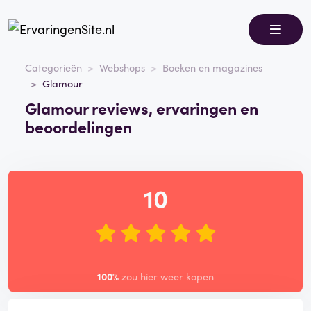
Categorieën
Webshops
Boeken en magazines
Glamour
Glamour reviews, ervaringen en
beoordelingen
10
100%
zou hier weer kopen