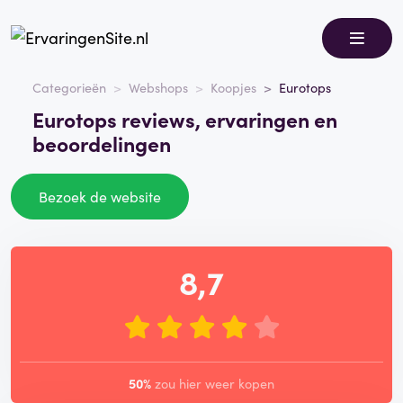
Categorieën
Webshops
Koopjes
Eurotops
Eurotops reviews, ervaringen en
beoordelingen
Bezoek de website
8,7
50%
zou hier weer kopen