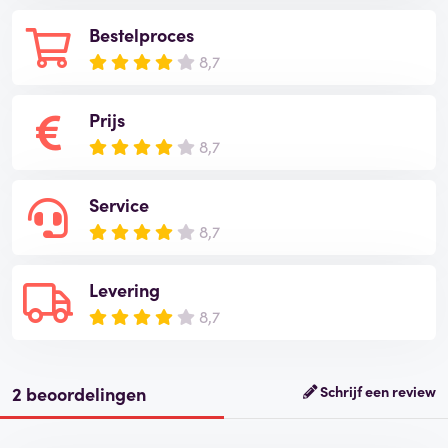
Bestelproces
8,7
Prijs
8,7
Service
8,7
Levering
8,7
2 beoordelingen
Schrijf een review