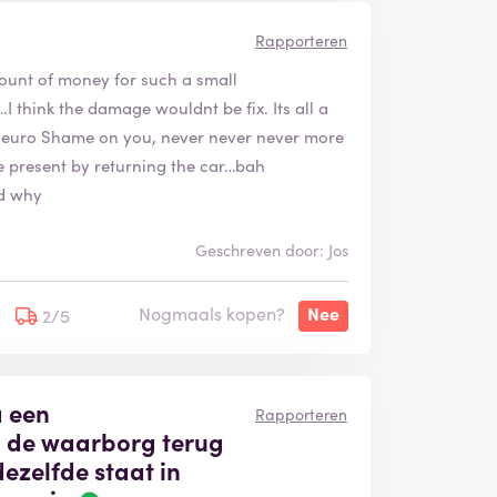
Rapporteren
amount of money for such a small
e and the handling of our case unsatisfactory.
think the damage wouldnt be fix. Its all a
ervice to help you or to get a second opinion
 euro Shame on you, never never never more
sing another rental company
 present by returning the car…bah
nd why
Geschreven door: Jos
Nogmaals kopen?
Nee
2/5
a een
Rapporteren
 de waarborg terug
dezelfde staat in
B