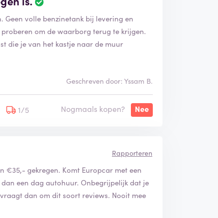
gen is.
e
 Geen volle benzinetank bij levering en
o
o
 proberen om de waarborg terug te krijgen.
r
t die je van het kastje naar de muur
d
e
l
i
Geschreven door: Yssam B.
n
g
Nogmaals kopen?
Nee
1/5
i
s
g
e
v
Rapporteren
e
van €35,- gekregen. Komt Europcar met een
r
 dan een dag autohuur. Onbegrijpelijk dat je
i
f
 vraagt dan om dit soort reviews. Nooit mee
i
e