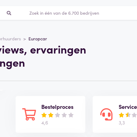
erhuurders
Europcar
views, ervaringen
ingen
Bestelproces
Service
4,6
3,3