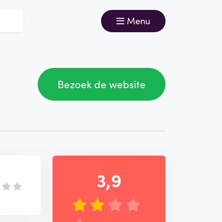
Menu
Bezoek de website
3,9