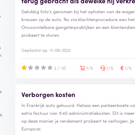
terug gebracht als dewelke hij verkre
Gelukkig foto's genomen bij het ophalen van de wagen.
p
krassen op de auto. Nu via klachtenprocedure aan het
Onvoorstelbare gangsterpraktijken en een klantendiens
probeert te sturen.
s
Geplaatst op: 11-08-2022
m
2 / 10
1/5
1/5
1/5
e
Verborgen kosten
In Frankrijk auto gehuurd. Helaas een parkeerboete 
extra factuur van €45 administratiekosten. Dit is meer
en
op deze manier je rendement probeert te verhogen. Je
Europcar.