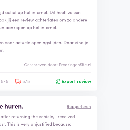
jd actief op het internet. Dit heeft ze een
ook jij een review achterlaten om zo andere
un aankopen op het internet.
en voor actuele openingstijden. Daar vind je
r.
Geschreven door: ErvaringenSite.nl
5/5
5/5
Expert review
e huren.
Rapporteren
after returning the vehicle, I received
t. This is very unjustified because: