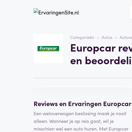
Website
europcar.be
Categorieën
Autos
Autov
Europcar re
Categorie
Autos
en beoordel
Bezoek de website
Schrijf een
beoordeling
Reviews en Ervaringen Europcar
Een weloverwogen beslissing maak je nooit
alleen. Wanneer je op reis gaat, wil je
misschien wel een auto huren. Met Europcar