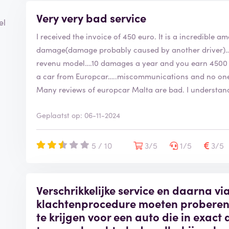
clearer photos of the alleged damage.
Very very bad service
el
I received the invoice of 450 euro. It is a incredible 
Given these issues, I find the charges disproportionat
damage(damage probably caused by another driver)….I 
It is extremely difficult to find someone in customer s
revenu model….10 damages a year and you earn 4500
on the case. I would therefore strongly recommend u
a car from Europcar…..miscommunications and no one
Many reviews of europcar Malta are bad. I understa
Geplaatst op: 06-11-2024
5 / 10
3/5
1/5
3/5
Verschrikkelijke service en daarna vi
klachtenprocedure moeten proberen
te krijgen voor een auto die in exact 