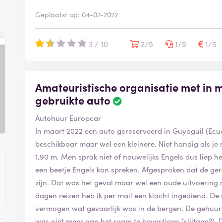
Geplaatst op: 04-07-2022
3 / 10
2/5
1/5
1/5
Amateuristische organisatie met in 
gebruikte auto
B
e
Autohuur Europcar
o
o
In maart 2022 een auto gereserveerd in Guyaguil (Ecua
r
beschikbaar maar wel een kleinere. Niet handig als je
d
1,90 m. Men sprak niet of nauwelijks Engels dus liep h
e
een beetje Engels kon spreken. Afgesproken dat de ge
l
i
zijn. Dat was het geval maar wel een oude uitvoering 
n
dagen reizen heb ik per mail een klacht ingediend. De
g
vermogen wat gevaarlijk was in de bergen. De gehuur
i
was niet meer aan het raam te bevestigen (slijtage?)