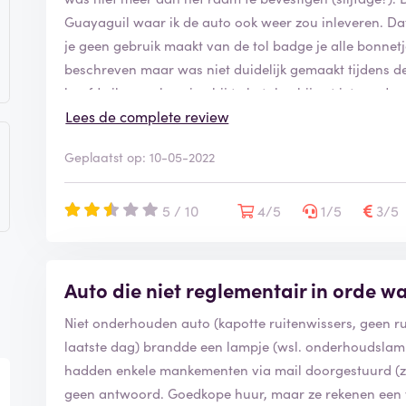
s
g
Guayaguil waar ik de auto ook weer zou inleveren. Dat
e
je geen gebruik maakt van de tol badge je alle bonne
v
beschreven maar was niet duidelijk gemaakt tijdens d
e
hoefde ik geen benzine bij te betalen hij zat iets onder
r
i
boete te betalen omdat ik geen bonnetjes meer had. We
Lees de complete review
f
niets. En de schade aan de navigatie hoefde ik niet te 
i
Geplaatst op: 10-05-2022
de auto.
e
Helaas moest ik wel akkoord gaan daar onze vlucht na
e
Kortom slechte informatie, zeer gebrekkig Engels op 
5 / 10
r
4/5
1/5
3/5
d
de staat van de auto + aantal kilometers. Op de site 
wordt vernieuwd. Wel dat geldt niet voor deze auto. E
barrel onderweg. Er was geen alternatief.
Auto die niet reglementair in orde w
Zeer slechte ervaring met Europcar. Denk na voor je me
Niet onderhouden auto (kapotte ruitenwissers, geen ru
laatste dag) brandde een lampje (wsl. onderhoudslamp
hadden enkele mankementen via mail doorgestuurd (
geen antwoord. Goedkope huur, maar ze rekenen een vol