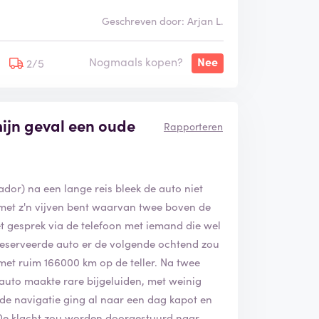
e
Geschreven door: Arjan L.
r
d
Nogmaals kopen?
Nee
2/5
mijn geval een oude
Rapporteren
dor) na een lange reis bleek de auto niet
 met z'n vijven bent waarvan twee boven de
et gesprek via de telefoon met iemand die wel
reserveerde auto er de volgende ochtend zou
met ruim 166000 km op de teller. Na twee
 auto maakte rare bijgeluiden, met weinig
de navigatie ging al naar een dag kapot en
. De klacht zou worden doorgestuurd naar