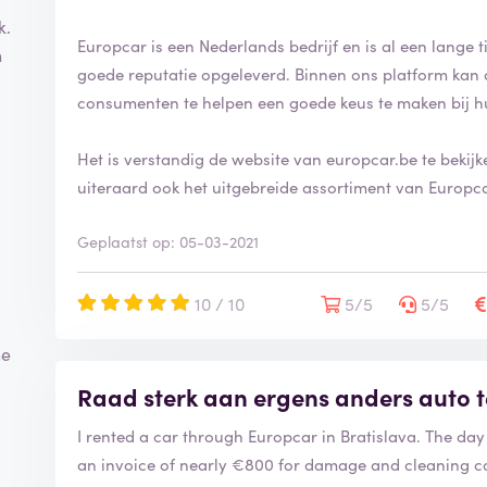
i
k.
n
Europcar is een Nederlands bedrijf en is al een lange ti
n
g
goede reputatie opgeleverd. Binnen ons platform kan 
i
consumenten te helpen een goede keus te maken bij h
s
g
e
Het is verstandig de website van europcar.be te bekijk
v
uiteraard ook het uitgebreide assortiment van Europca
e
r
Geplaatst op: 05-03-2021
i
f
i
10 / 10
5/5
5/5
e
e
ne
r
d
Raad sterk aan ergens anders auto t
I rented a car through Europcar in Bratislava. The day 
an invoice of nearly €800 for damage and cleaning cos