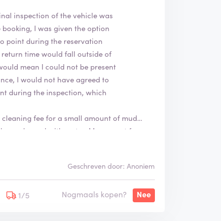
nal inspection of the vehicle was
 booking, I was given the option
no point during the reservation
return time would fall outside of
e would mean I could not be present
vance, I would not have agreed to
ent during the inspection, which
 cleaning fee for a small amount of mud
 been cleaned with water. My request for a
ly visible scratch.
Geschreven door: Anoniem
 we returned it, which means there were many
. Therefore, there is no conclusive evidence
Nogmaals kopen?
Nee
1/5
s, we did not received any new or