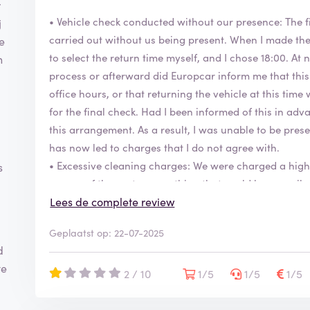
r
• Vehicle check conducted without our presence: The fi
j
carried out without us being present. When I made the
e
to select the return time myself, and I chose 18:00. At 
n
process or afterward did Europcar inform me that this 
office hours, or that returning the vehicle at this tim
for the final check. Had I been informed of this in ad
this arrangement. As a result, I was unable to be pres
has now led to charges that I do not agree with.
• Excessive cleaning charges: We were charged a high
s
on one of the seats—something that could have easily
second opinion was ignored.
Lees de complete review
• Damage charge: A fee of €350 was charged for a bare
Geplaatst op: 22-07-2025
Additionally, the vehicle was inspected the day after
d
hours between handing in the car and checking the car
ve
that we caused this
2 / 10
1/5
1/5
1/5
damage.
• Lack of photo evidence: Despite our explicit request