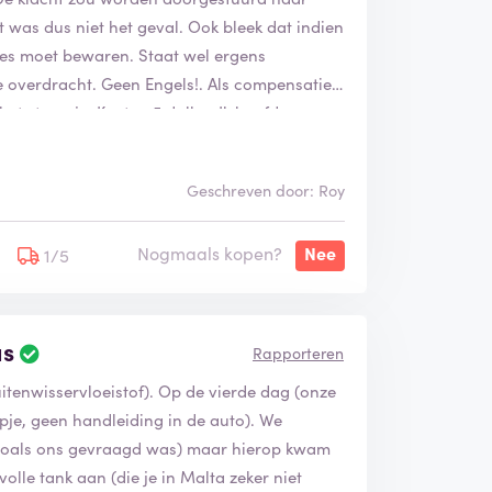
 was dus niet het geval. Ook bleek dat indien
tjes moet bewaren. Staat wel ergens
e overdracht. Geen Engels!. Als compensatie
 het streepje. Kosten 5 dollar. Ik hoefde geen
l alle tolwegen betaald. Kost practisch
betalen. Logisch die was in dezelfde staat als
Geschreven door: Roy
ar Nederland bijna vertrok.
Nogmaals kopen?
Nee
een internationale luchthaven maar bovenal
1/5
wordt aangegeven dat de fleet regelmatig
erst niet beschikbaar en dan moet je met zo'n
as
B
Rapporteren
t hun in zee gaat. Ik nooit meer.
e
itenwisservloeistof). Op de vierde dag (onze
o
o
je, geen handleiding in de auto). We
r
zoals ons gevraagd was) maar hierop kwam
d
le tank aan (die je in Malta zeker niet
e