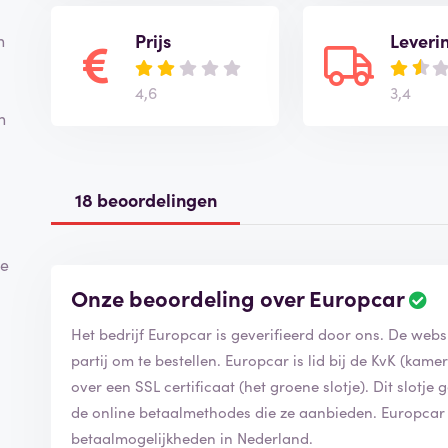
Prijs
Leveri
n
4,6
3,4
n
18 beoordelingen
de
Onze beoordeling over Europcar
B
e
Het bedrijf Europcar is geverifieerd door ons. De web
o
o
partij om te bestellen. Europcar is lid bij de KvK (ka
r
over een SSL certificaat (het groene slotje). Dit slotje 
d
de online betaalmethodes die ze aanbieden. Europca
e
betaalmogelijkheden in Nederland.
l