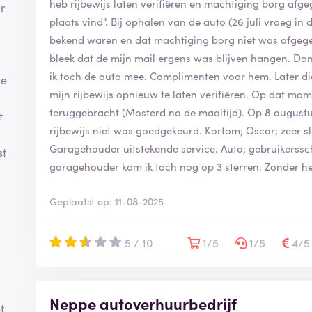
heb rijbewijs laten verifiëren en machtiging borg afg
r
plaats vind". Bij ophalen van de auto (26 juli vroeg in
bekend waren en dat machtiging borg niet was afgeg
bleek dat de mijn mail ergens was blijven hangen. Dan
ik toch de auto mee. Complimenten voor hem. Later d
te
mijn rijbewijs opnieuw te laten verifiëren. Op dat mom
teruggebracht (Mosterd na de maaltijd). Op 8 augustu
t
rijbewijs niet was goedgekeurd. Kortom; Oscar; zeer s
Garagehouder uitstekende service. Auto; gebruikerssc
st
garagehouder kom ik toch nog op 3 sterren. Zonder h
Geplaatst op: 11-08-2025
5 / 10
1/5
1/5
4/
Neppe autoverhuurbedrijf
t