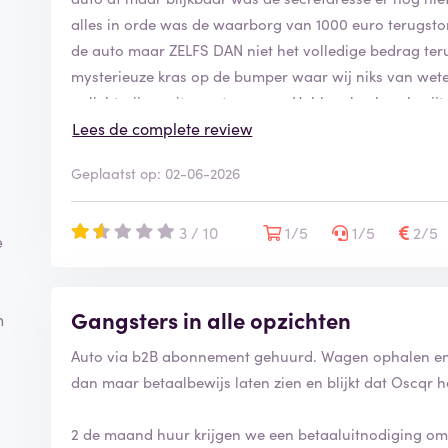
alles in orde was de waarborg van 1000 euro terugst
de auto maar ZELFS DAN niet het volledige bedrag ter
mysterieuze kras op de bumper waar wij niks van wet
oplichterij, nooit naartoe gaan. Hebben heel veel spijt
Lees de complete review
Geplaatst op: 02-06-2026
3 / 10
1/5
1/5
2/5
e
Gangsters in alle opzichten
n
Auto via b2B abonnement gehuurd. Wagen ophalen en bli
dan maar betaalbewijs laten zien en blijkt dat Oscqr 
2 de maand huur krijgen we een betaaluitnodiging om