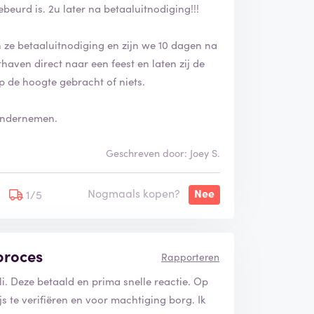
eurd is. 2u later na betaaluitnodiging!!!
 ze betaaluitnodiging en zijn we 10 dagen na
aven direct naar een feest en laten zij de
p de hoogte gebracht of niets.
ondernemen.
Geschreven door: Joey S.
Nogmaals kopen?
Nee
1/5
proces
Rapporteren
i. Deze betaald en prima snelle reactie. Op
js te verifiëren en voor machtiging borg. Ik