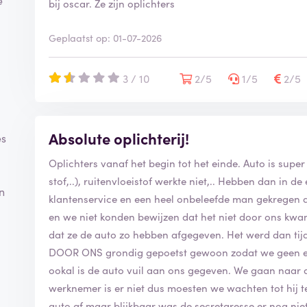
bij oscar. Ze zijn oplichters
Geplaatst op: 01-07-2026
3 / 10
2/5
1/5
2/5
Absolute oplichterij!
es
Oplichters vanaf het begin tot het einde. Auto is super
stof,..), ruitenvloeistof werkte niet,.. Hebben dan in
n
klantenservice en een heel onbeleefde man gekregen d
en we niet konden bewijzen dat het niet door ons kw
dat ze de auto zo hebben afgegeven. Het werd dan tijd
DOOR ONS grondig gepoetst gewoon zodat we geen e
ookal is de auto vuil aan ons gegeven. We gaan naar d
werknemer is er niet dus moesten we wachten tot hij 
auto af maar blijkbaar was de secretaresse er nog niet