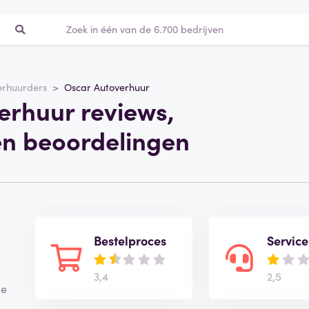
erhuurders
Oscar Autoverhuur
erhuur reviews,
en beoordelingen
Bestelproces
Service
3,4
2,5
Je