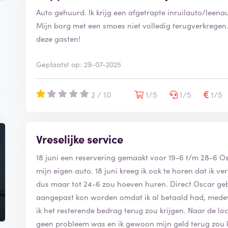
Auto gehuurd. Ik krijg een afgetrapte inruilauto/leen
Mijn borg met een smoes niet volledig terugverkregen. E
deze gasten!
Geplaatst op: 29-07-2025
e
2 / 10
1/5
1/5
1/5
Vreselijke service
18 juni een reservering gemaakt voor 19-6 t/m 28-6 Os
mijn eigen auto. 18 juni kreeg ik ook te horen dat ik 
dus maar tot 24-6 zou hoeven huren. Direct Oscar geb
aangepast kon worden omdat ik al betaald had, mede
ik het resterende bedrag terug zou krijgen. Naar de lo
geen probleem was en ik gewoon mijn geld terug zou k