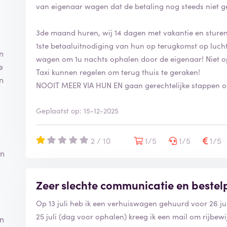
van eigenaar wagen dat de betaling nog steeds niet geb
3de maand huren, wij 14 dagen met vakantie en sturen
1ste betaaluitnodiging van hun op terugkomst op luchth
n
wagen om 1u nachts ophalen door de eigenaar! Niet o
e
Taxi kunnen regelen om terug thuis te geraken!
n
NOOIT MEER VIA HUN EN gaan gerechtelijke stappen 
Geplaatst op: 15-12-2025
2 / 10
1/5
1/5
1/5
an
Zeer slechte communicatie en bestel
Op 13 juli heb ik een verhuiswagen gehuurd voor 26 jul
25 juli (dag voor ophalen) kreeg ik een mail om rijbewi
an