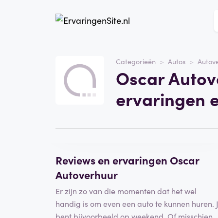
Website
Oscar Autoverhuur
Categorieën
Autos
Autov
Oscar Autov
Categorie
Autos
ervaringen 
Schrijf een beoordeling
Reviews en ervaringen Oscar
Autoverhuur
Er zijn zo van die momenten dat het wel
handig is om even een auto te kunnen huren. 
bent bijvoorbeeld op weekend. Of misschien