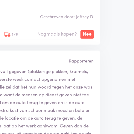
Geschreven door: Jeffrey D.
Nogmaals kopen?
Nee
1/5
Rapporteren
 vuil gegeven (plakkerige plekken, kruimels,
 de eerste week contact opgenomen met
ie zei dat het hun woord tegen het onze was
am want de mensen op dienst gaven niet toe
 om de auto terug te geven en is de auto
xtra kost van schoonmaak moesten betalen
e locatie om de auto terug te geven, de
te laat op het werk aankwam. Geven dan de
 en zou zij zometeen de auto nakijken en als