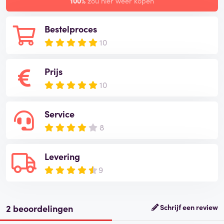
100%
zou hier weer kopen
Bestelproces
10
Prijs
10
Service
8
Levering
9
2 beoordelingen
Schrijf een review