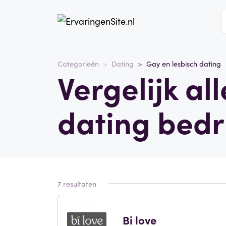
Categorieën
Dating
Gay en lesbisch dating
Vergelijk al
dating bedr
7 resultaten
Bi love