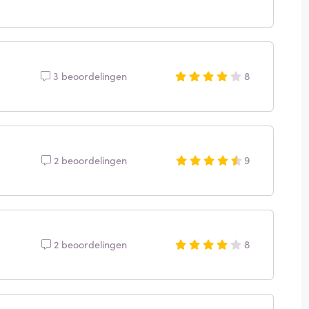
3 beoordelingen
8
2 beoordelingen
9
2 beoordelingen
8