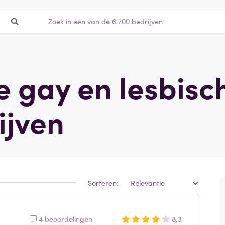
le gay en lesbisc
ijven
Sorteren:
4 beoordelingen
8,3