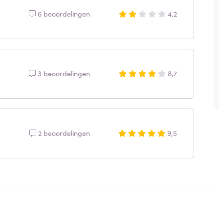
6 beoordelingen
4,2
3 beoordelingen
8,7
2 beoordelingen
9,5