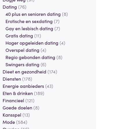
Dating
(76)
40 plus en senioren dating
(8)
Erotische en sexdating
(7)
Gay en lesbisch dating
(7)
Gratis dating
(11)
Hoger opgeleiden dating
(4)
Overspel dating
(4)
Regio gebonden dating
(8)
Swingers dating
(6)
Dieet en gezondheid
(174)
Diensten
(178)
Energie aanbieders
(43)
Eten & drinken
(189)
Financieel
(121)
Goede doelen
(8)
Kansspel
(13)
Mode
(584)
Overige
(56)