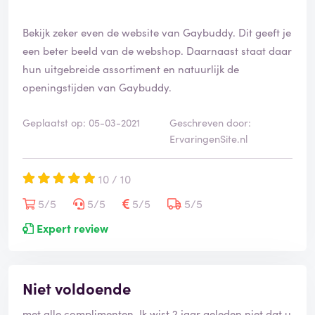
e
e
Bekijk zeker even de website van Gaybuddy. Dit geeft je
r
d
een beter beeld van de webshop. Daarnaast staat daar
hun uitgebreide assortiment en natuurlijk de
openingstijden van Gaybuddy.
Geplaatst op: 05-03-2021
Geschreven door:
ErvaringenSite.nl
10 / 10
5/5
5/5
5/5
5/5
Expert review
Niet voldoende
met alle complimenten. Ik wist 2 jaar geleden niet dat u