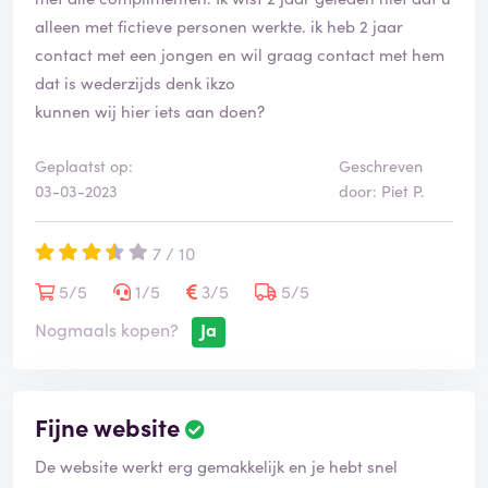
alleen met fictieve personen werkte. ik heb 2 jaar
contact met een jongen en wil graag contact met hem
dat is wederzijds denk ikzo
kunnen wij hier iets aan doen?
Geplaatst op:
Geschreven
03-03-2023
door: Piet P.
7 / 10
5/5
1/5
3/5
5/5
Nogmaals kopen?
Ja
Fijne website
B
e
De website werkt erg gemakkelijk en je hebt snel
o