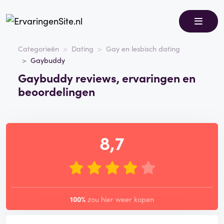
Categorieën
Dating
Gay en lesbisch dating
Gaybuddy
Gaybuddy reviews, ervaringen en
beoordelingen
8,7
100%
zou hier weer kopen