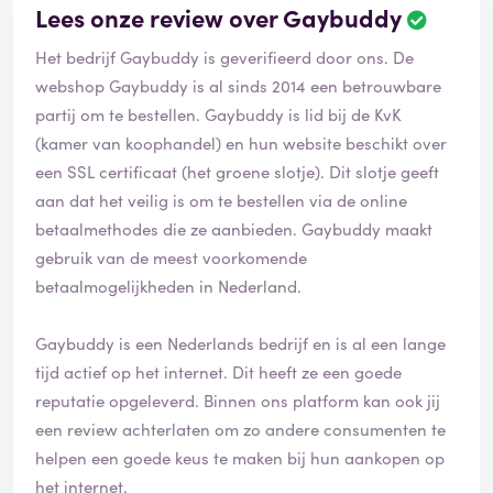
Lees onze review over Gaybuddy
B
e
Het bedrijf Gaybuddy is geverifieerd door ons. De
o
o
webshop Gaybuddy is al sinds 2014 een betrouwbare
r
partij om te bestellen. Gaybuddy is lid bij de KvK
d
(kamer van koophandel) en hun website beschikt over
e
een SSL certificaat (het groene slotje). Dit slotje geeft
l
i
aan dat het veilig is om te bestellen via de online
n
betaalmethodes die ze aanbieden. Gaybuddy maakt
g
gebruik van de meest voorkomende
i
betaalmogelijkheden in Nederland.
s
g
e
Gaybuddy is een Nederlands bedrijf en is al een lange
v
tijd actief op het internet. Dit heeft ze een goede
e
reputatie opgeleverd. Binnen ons platform kan ook jij
r
i
een review achterlaten om zo andere consumenten te
f
helpen een goede keus te maken bij hun aankopen op
i
het internet.