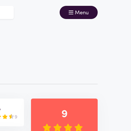
Menu
e
9
9