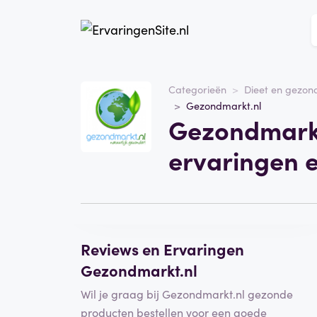
Website
Categorieën
Dieet en gezon
Gezondmarkt.nl
Gezondmarkt.nl
Gezondmarkt
Categorie
Dieet en gezondheid
ervaringen 
Schrijf een beoordeling
Reviews en Ervaringen
Gezondmarkt.nl
Wil je graag bij Gezondmarkt.nl gezonde
producten bestellen voor een goede