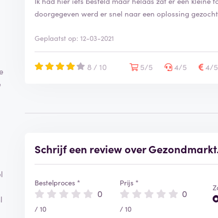
Ik had hier iets besteld maar helaas zat er een kleine fo
doorgegeven werd er snel naar een oplossing gezocht
Geplaatst op: 12-03-2021
8 / 10
5/5
4/5
4/
e
e
Schrijf een review over Gezondmarkt
?
l
Bestelproces *
Prijs *
Z
0
0
l
/ 10
/ 10