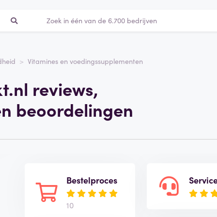
dheid
Vitamines en voedingssupplementen
.nl reviews,
en beoordelingen
Bestelproces
Servic
10