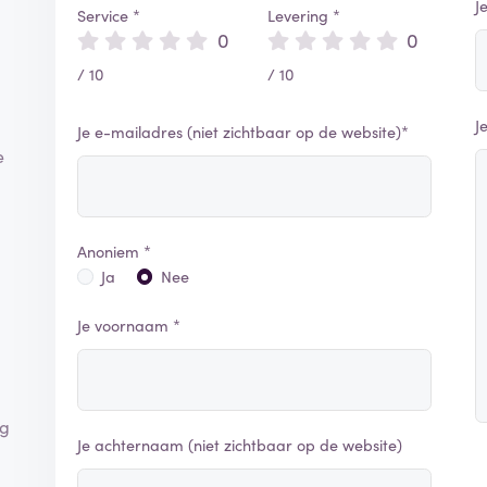
J
Service *
Levering *
0
0
/ 10
/ 10
J
Je e-mailadres (niet zichtbaar op de website)*
e
Anoniem *
Ja
Nee
Je voornaam *
ig
Je achternaam (niet zichtbaar op de website)