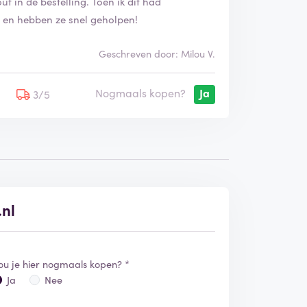
ut in de bestelling. Toen ik dit had
 en hebben ze snel geholpen!
Geschreven door: Milou V.
Nogmaals kopen?
Ja
5
3/5
.nl
ou je hier nogmaals kopen? *
Ja
Nee