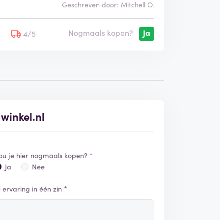
Geschreven door: Mitchell O.
Nogmaals kopen?
Ja
5
4/5
winkel.nl
ou je hier nogmaals kopen? *
Ja
Nee
e ervaring in één zin *