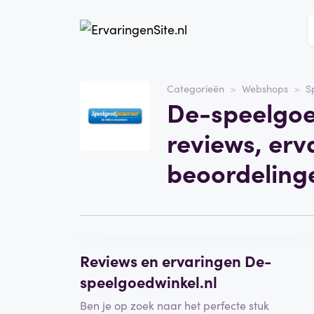
Categorieën
Webshops
S
Website
De-speelgoe
De-speelgoedwinkel.nl
reviews, erv
Categorie
Webshops
beoordeling
Schrijf een beoordeling
Reviews en ervaringen De-
speelgoedwinkel.nl
Ben je op zoek naar het perfecte stuk