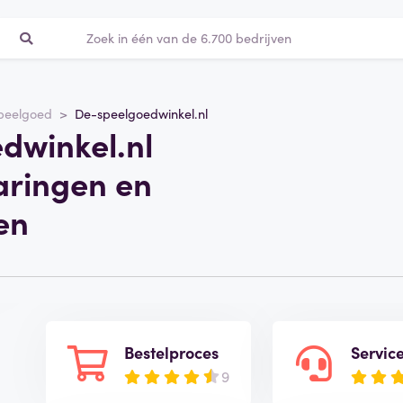
peelgoed
De-speelgoedwinkel.nl
dwinkel.nl
aringen en
en
Bestelproces
Servic
9