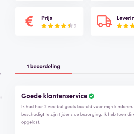
Prijs
Leveri
9
1 beoordeling
?
Goede klantenservice
B
t
e
Ik had hier 2 voetbal goals besteld voor mijn kinderen
o
o
beschadigt te zijn tijdens de bezorging. Ik heb toen d
r
opgelost.
d
e