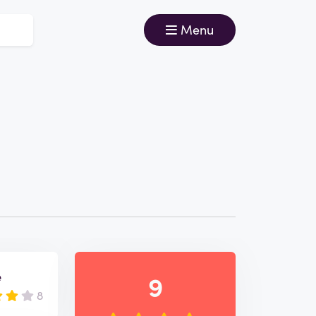
Menu
e
9
8