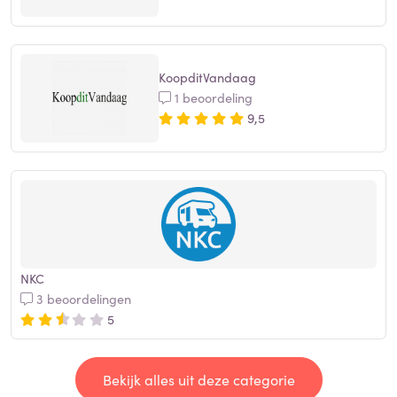
KoopditVandaag
1 beoordeling
9,5
NKC
3 beoordelingen
5
Bekijk alles uit deze categorie