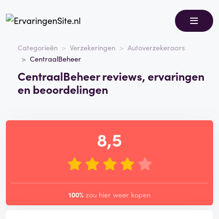
Categorieën
Verzekeringen
Autoverzekeraars
CentraalBeheer
CentraalBeheer reviews, ervaringen
en beoordelingen
8,5
100%
zou hier weer kopen