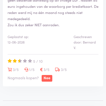
geen bediende aanwezig op dit vroege uur . Nadien 85
euro ingehouden van de waarborg per kredietkaart. De
reden werd mij na één maand nog steeds niet
medegedeeld.
Zou ik dus zeker NIET aanraden.
Geplaatst op:
Geschreven
12-06-2026
door: Bernard
V.
5 / 10
3/5
1/5
3/5
3/5
Nogmaals kopen?
Nee