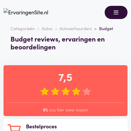
Categorieën
Autos
Autoverhuurders
Budget
Budget reviews, ervaringen en
beoordelingen
7,5
0%
zou hier weer kopen
Bestelproces