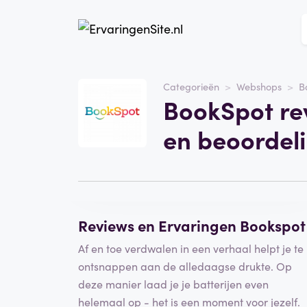
Website
BookSpot
Categorieën
Webshops
B
BookSpot re
Categorie
Webshops
en beoordel
Schrijf een beoordeling
Reviews en Ervaringen Bookspot
Af en toe verdwalen in een verhaal helpt je te
ontsnappen aan de alledaagse drukte. Op
deze manier laad je je batterijen even
helemaal op - het is een moment voor jezelf.