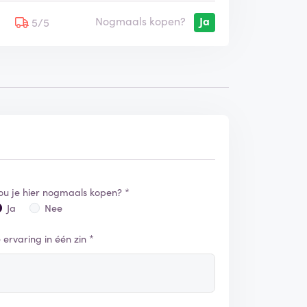
Nogmaals kopen?
Ja
5
5/5
ou je hier nogmaals kopen? *
Ja
Nee
e ervaring in één zin *