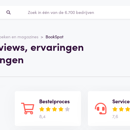
oeken en magazines
BookSpot
views, ervaringen
ingen
Bestelproces
Service
8,4
7,6