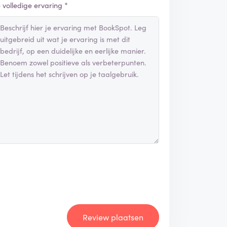
e volledige ervaring *
Review plaatsen