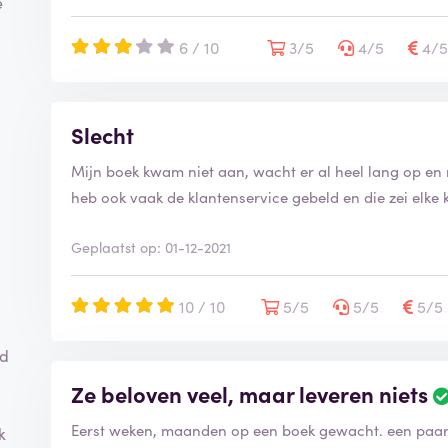
e
6 / 10
3/5
4/5
4/
Slecht
Mijn boek kwam niet aan, wacht er al heel lang op en 
heb ook vaak de klantenservice gebeld en die zei elke
Geplaatst op: 01-12-2021
10 / 10
5/5
5/5
5/5
od
Ze beloven veel, maar leveren niets
Eerst weken, maanden op een boek gewacht. een paar
k