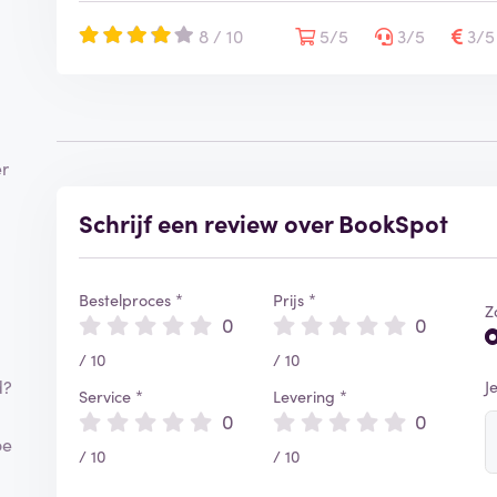
8 / 10
5/5
3/5
3/
er
Schrijf een review over BookSpot
Bestelproces *
Prijs *
Z
0
0
/ 10
/ 10
d?
J
Service *
Levering *
0
0
oe
/ 10
/ 10