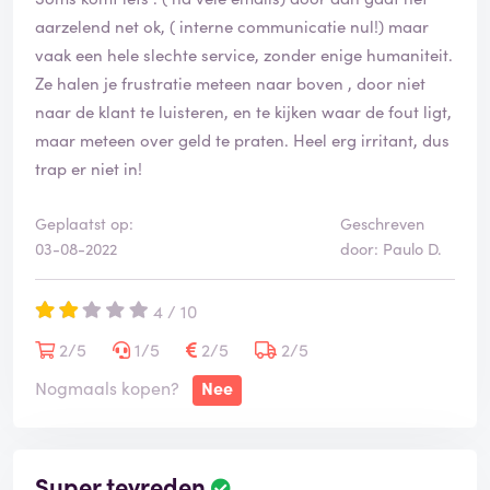
aarzelend net ok, ( interne communicatie nul!) maar
vaak een hele slechte service, zonder enige humaniteit.
Ze halen je frustratie meteen naar boven , door niet
naar de klant te luisteren, en te kijken waar de fout ligt,
maar meteen over geld te praten. Heel erg irritant, dus
trap er niet in!
Geplaatst op:
Geschreven
03-08-2022
door: Paulo D.
4 / 10
2/5
1/5
2/5
2/5
Nogmaals kopen?
Nee
Super tevreden