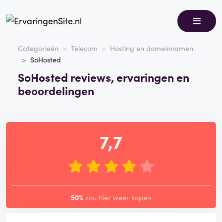
Categorieën
Telecom
Hosting en domeinnamen
SoHosted
SoHosted reviews, ervaringen en
beoordelingen
7,7
50%
zou hier weer kopen