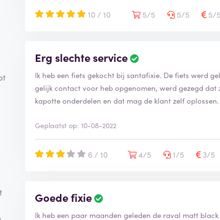
10 / 10
5/5
5/5
5/
Erg slechte service
Ik heb een fiets gekocht bij santafixie. De fiets werd g
bt
gelijk contact voor heb opgenomen, werd gezegd dat z
kapotte onderdelen en dat mag de klant zelf oplossen. 
Geplaatst op: 10-08-2022
6 / 10
4/5
1/5
3/5
t
Goede fixie
Ik heb een paar maanden geleden de raval matt black
,