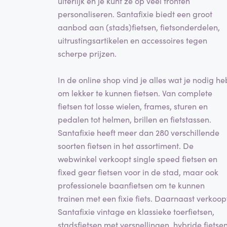
uiterlijk en je kunt ze op veel fronten
personaliseren. Santafixie biedt een groot
aanbod aan (stads)fietsen, fietsonderdelen,
uitrustingsartikelen en accessoires tegen
scherpe prijzen.
In de online shop vind je alles wat je nodig he
om lekker te kunnen fietsen. Van complete
fietsen tot losse wielen, frames, sturen en
pedalen tot helmen, brillen en fietstassen.
Santafixie heeft meer dan 280 verschillende
soorten fietsen in het assortiment. De
webwinkel verkoopt single speed fietsen en
fixed gear fietsen voor in de stad, maar ook
professionele baanfietsen om te kunnen
trainen met een fixie fiets. Daarnaast verkoop
Santafixie vintage en klassieke toerfietsen,
stadsfietsen met versnellingen, hybride fietsen