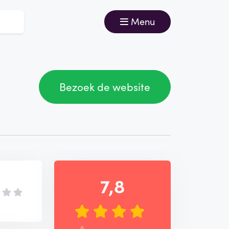
Menu
Bezoek de website
7,8