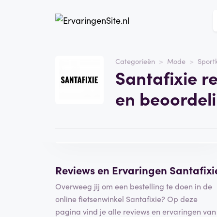
Website
santafixie.nl
Categorieën
Mode
Sport
Santafixie r
Categorie
Mode
en beoordel
Bezoek de website
Schrijf een
beoordeling
Reviews en Ervaringen Santafixi
Overweeg jij om een bestelling te doen in de
online fietsenwinkel Santafixie? Op deze
pagina vind je alle reviews en ervaringen van