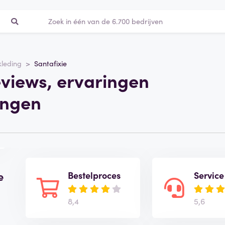
kleding
Santafixie
eviews, ervaringen
ingen
e
Bestelproces
Service
8,4
5,6