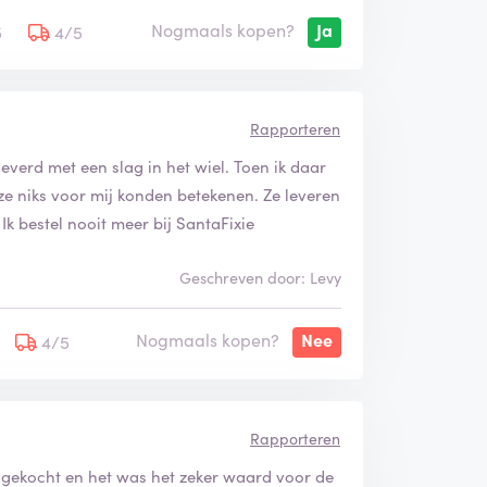
Nogmaals kopen?
Ja
5
4/5
Rapporteren
eleverd met een slag in het wiel. Toen ik daar
e niks voor mij konden betekenen. Ze leveren
Ik bestel nooit meer bij SantaFixie
Geschreven door: Levy
Nogmaals kopen?
Nee
4/5
Rapporteren
 gekocht en het was het zeker waard voor de