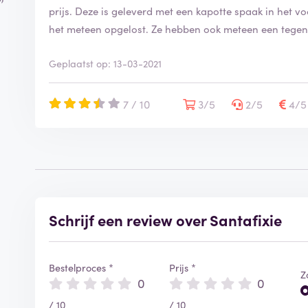
prijs. Deze is geleverd met een kapotte spaak in het vo
het meteen opgelost. Ze hebben ook meteen een tege
Geplaatst op: 13-03-2021
7 / 10
3/5
2/5
4/
Schrijf een review over Santafixie
Bestelproces *
Prijs *
Z
0
0
/ 10
/ 10