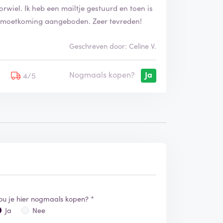
orwiel. Ik heb een mailtje gestuurd en toen is
nmoetkoming aangeboden. Zeer tevreden!
Geschreven door: Celine V.
Nogmaals kopen?
Ja
5
4/5
ou je hier nogmaals kopen? *
Ja
Nee