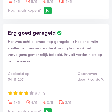
5/5
5/5
5/5
5/5
Nogmaals kopen?
Ja
Erg goed geregeld
Het was echt allemaal top geregeld. Ik heb snel mijn
spullen kunnen vinden die ik nodig had en ik heb
vervolgens gemakkelijk betaald. Er valt verder niets op
aan te merken.
Geplaatst op:
Geschreven
04-11-2021
door: Ricardo V.
8 / 10
5/5
4/5
3/5
3/5
Nogmaals kopen?
Ja