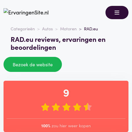
Categorieën
Autos
Motoren
RAD.eu
RAD.eu reviews, ervaringen en
beoordelingen
Bezoek de website
9
100%
zou hier weer kopen