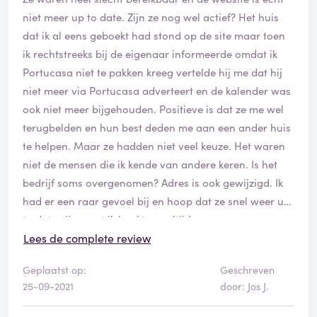
niet meer up to date. Zijn ze nog wel actief? Het huis
dat ik al eens geboekt had stond op de site maar toen
ik rechtstreeks bij de eigenaar informeerde omdat ik
Portucasa niet te pakken kreeg vertelde hij me dat hij
niet meer via Portucasa adverteert en de kalender was
ook niet meer bijgehouden. Positieve is dat ze me wel
terugbelden en hun best deden me aan een ander huis
te helpen. Maar ze hadden niet veel keuze. Het waren
niet de mensen die ik kende van andere keren. Is het
bedrijf soms overgenomen? Adres is ook gewijzigd. Ik
had er een raar gevoel bij en hoop dat ze snel weer up
to date zijn want ik boekte er altijd graag.
Lees de complete review
Geplaatst op:
Geschreven
25-09-2021
door: Jos J.