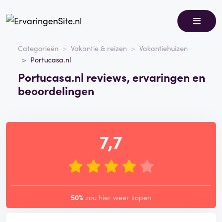
Categorieën
Vakantie & reizen
Vakantiehuizen
Portucasa.nl
Portucasa.nl reviews, ervaringen en
beoordelingen
7,7
50%
zou hier weer kopen