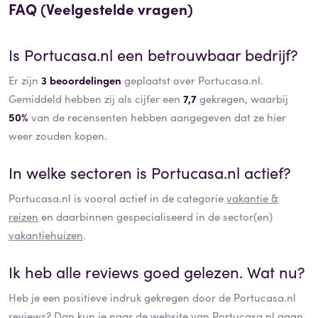
FAQ (Veelgestelde vragen)
Is
Portucasa.nl
een betrouwbaar bedrijf?
Er zijn
3 beoordelingen
geplaatst over Portucasa.nl.
Gemiddeld hebben zij als cijfer een
7,7
gekregen, waarbij
50%
van de recensenten hebben aangegeven dat ze hier
weer zouden kopen.
In welke sectoren is
Portucasa.nl
actief?
Portucasa.nl
is vooral actief in de categorie
vakantie &
reizen
en daarbinnen gespecialiseerd in de sector(en)
vakantiehuizen
.
Ik heb alle reviews goed gelezen. Wat nu?
Heb je een positieve indruk gekregen door de
Portucasa.nl
reviews? Dan kun je naar de website van
Portucasa.nl
gaan