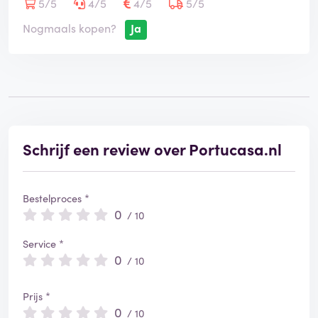
5/5
4/5
4/5
5/5
Nogmaals kopen?
Ja
Schrijf een review over Portucasa.nl
Bestelproces *
0
/ 10
Service *
0
/ 10
Prijs *
0
/ 10