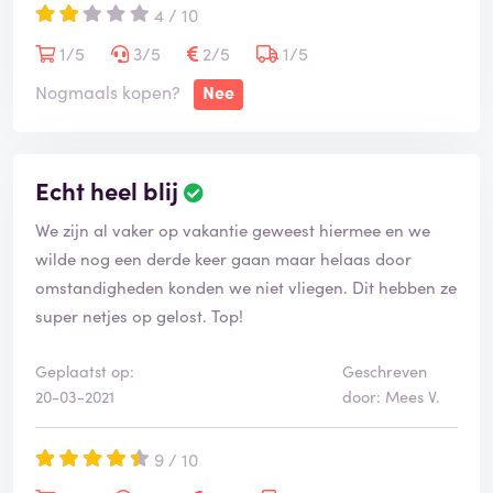
4 / 10
1/5
3/5
2/5
1/5
Nogmaals kopen?
Nee
Echt heel blij
We zijn al vaker op vakantie geweest hiermee en we
wilde nog een derde keer gaan maar helaas door
omstandigheden konden we niet vliegen. Dit hebben ze
super netjes op gelost. Top!
Geplaatst op:
Geschreven
20-03-2021
door: Mees V.
9 / 10