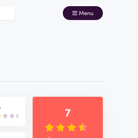
Menu
e
7
6