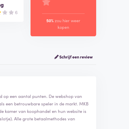
ng
6
50%
zou hier weer
kopen
Schrijf een review
rd op een aantal punten. De webshop van
als een betrouwbare speler in de markt. MKB
j de kamer van koophandel en hun website is
slotje). Alle grote betaalmethodes van