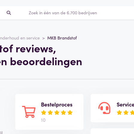
nderhoud en service
MKB Brandstof
of reviews,
en beoordelingen
Bestelproces
Servic
10
il