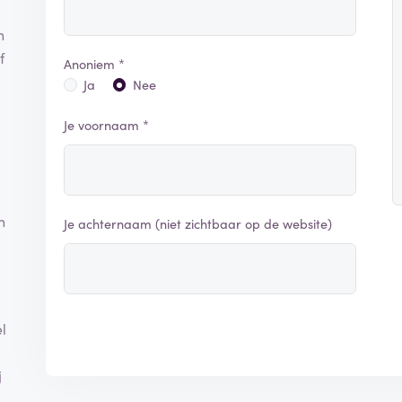
n
f
Anoniem *
Ja
Nee
Je voornaam *
n
Je achternaam (niet zichtbaar op de website)
l
j