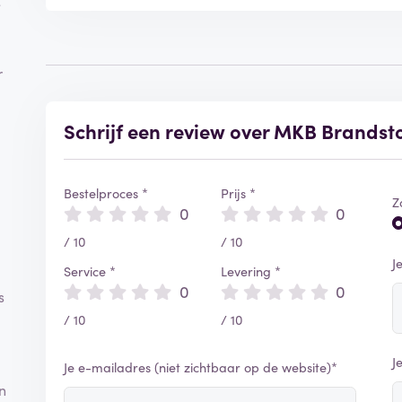
e
r
Schrijf een review over MKB Brandst
Bestelproces *
Prijs *
Z
0
0
/ 10
/ 10
J
Service *
Levering *
0
0
s
/ 10
/ 10
J
Je e-mailadres (niet zichtbaar op de website)*
n