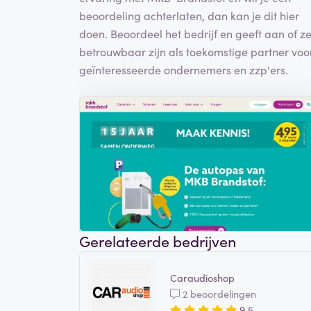
beoordeling achterlaten, dan kan je dit hier
doen. Beoordeel het bedrijf en geeft aan of z
betrouwbaar zijn als toekomstige partner voo
geïnteresseerde ondernemers en zzp'ers.
Gerelateerde bedrijven
Caraudioshop
2 beoordelingen
9,5