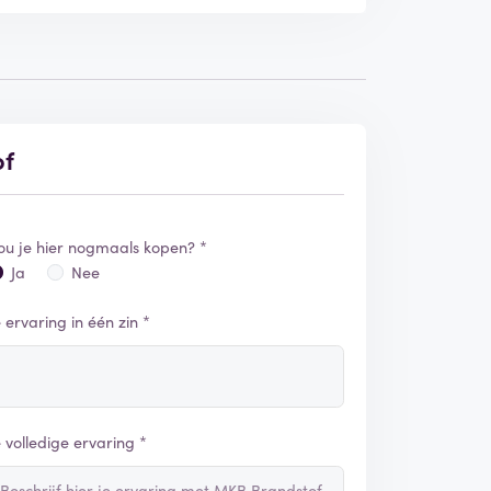
of
ou je hier nogmaals kopen? *
Ja
Nee
e ervaring in één zin *
e volledige ervaring *