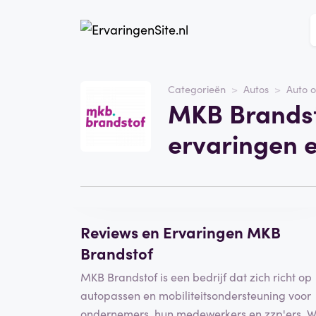
Website
MKB Brandstof
Categorieën
Autos
Auto o
MKB Brandst
Categorie
Autos
ervaringen 
Schrijf een beoordeling
Reviews en Ervaringen MKB
Brandstof
MKB Brandstof is een bedrijf dat zich richt op
autopassen en mobiliteitsondersteuning voor
ondernemers, hun medewerkers en zzp'ers. W