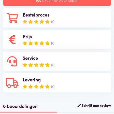
100%
zou hier weer kopen
Bestelproces
10
Prijs
10
Service
10
Levering
10
0 beoordelingen
Schrijf een review