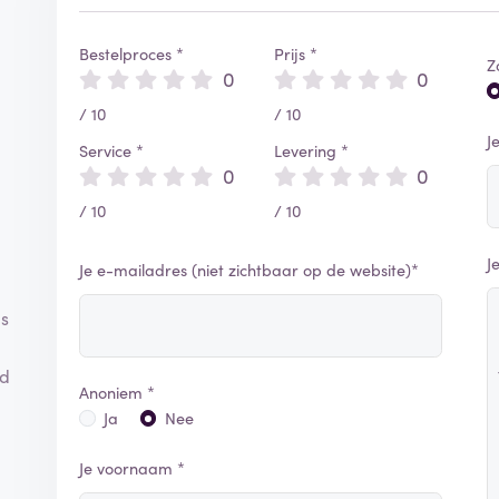
Bestelproces *
Prijs *
Z
0
0
/ 10
/ 10
J
Service *
Levering *
0
0
/ 10
/ 10
J
Je e-mailadres (niet zichtbaar op de website)*
ls
ed
Anoniem *
Ja
Nee
Je voornaam *