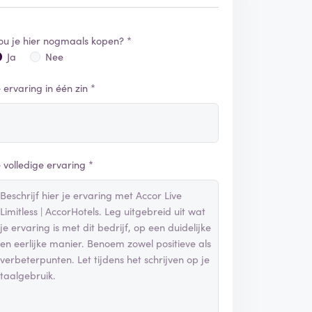
ou je hier nogmaals kopen? *
Ja
Nee
e ervaring in één zin *
e volledige ervaring *