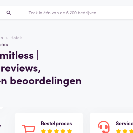
en
Hotels
otels
mitless |
reviews,
en beoordelingen
Bestelproces
Servic
e