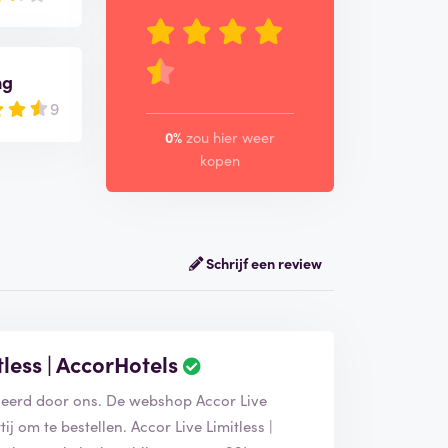
ng
9
0%
zou hier weer
kopen
Schrijf een review
less | AccorHotels
rifieerd door ons. De webshop Accor Live
ij om te bestellen. Accor Live Limitless |