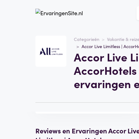
Categorieën
Vakantie & reiz
Accor Live Limitless | AccorH
Website
Accor Live Li
Accor Live Limitless |
AccorHotels
AccorHotels 
Categorie
Vakantie & reizen
ervaringen 
Bezoek de website
Schrijf een
beoordeling
Reviews en Ervaringen Accor Liv