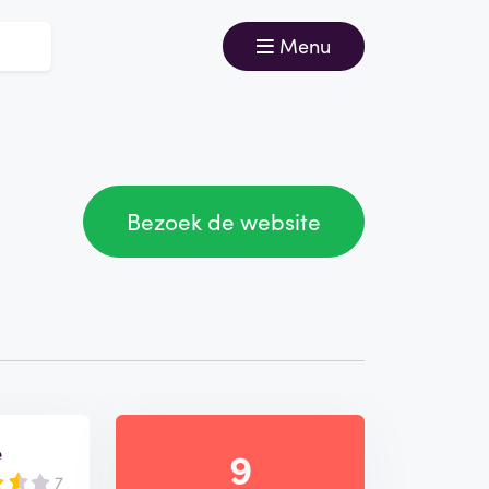
Menu
Bezoek de website
e
9
7