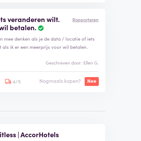
ets veranderen wilt.
Rapporteren
 wil betalen.
n mee denken als je de data / locatie of iets
 als ik er een meerprijs voor wil betalen.
Geschreven door: Ellen G.
Nogmaals kopen?
Nee
4/5
itless | AccorHotels