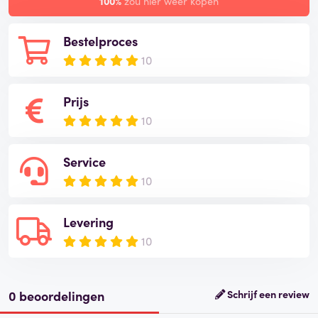
100%
zou hier weer kopen
Bestelproces
10
Prijs
10
Service
10
Levering
10
0 beoordelingen
Schrijf een review