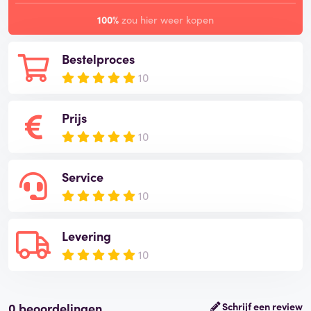
100%
zou hier weer kopen
Bestelproces
10
Prijs
10
Service
10
Levering
10
0 beoordelingen
Schrijf een review