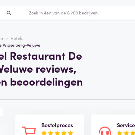
en
Hotels
De Wipselberg-Veluwe
el Restaurant De
Veluwe reviews,
en beoordelingen
Bestelproces
Servic