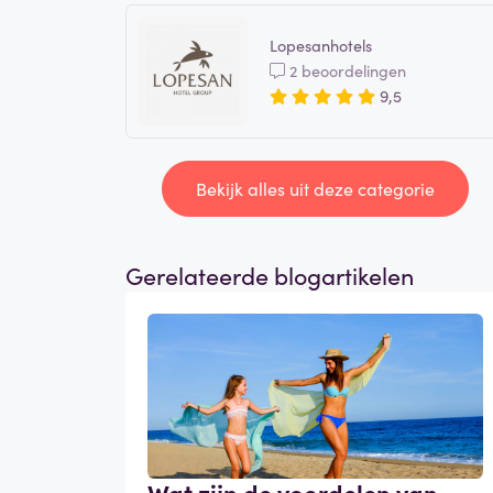
Lopesanhotels
2 beoordelingen
9,5
Bekijk alles uit deze categorie
Gerelateerde blogartikelen
Wat zijn de voordelen van