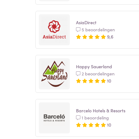
AsiaDirect
5 beoordelingen
9,6
Happy Sauerland
2 beoordelingen
10
Barcelo Hotels & Resorts
1 beoordeling
10