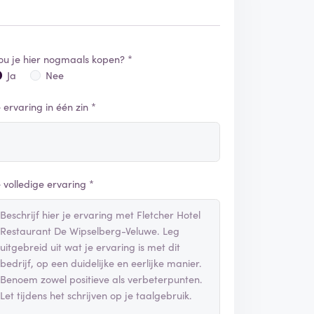
ou je hier nogmaals kopen? *
Ja
Nee
e ervaring in één zin *
e volledige ervaring *