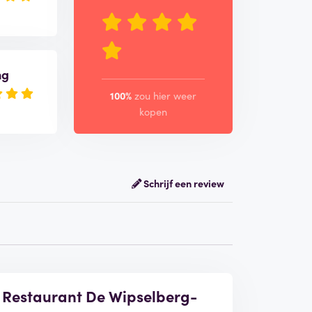
ng
100%
zou hier weer
kopen
Schrijf een review
el Restaurant De Wipselberg-