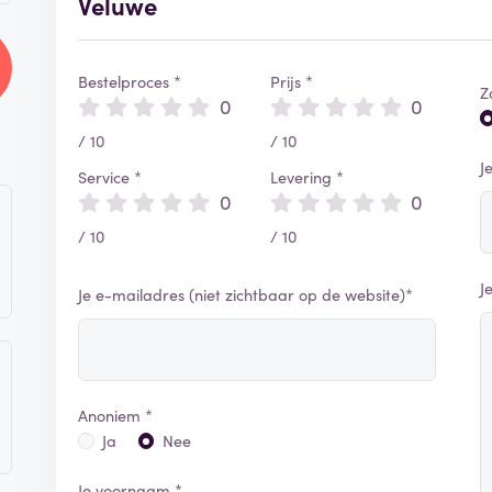
Veluwe
Bestelproces *
Prijs *
Z
0
0
/ 10
/ 10
J
Service *
Levering *
0
0
/ 10
/ 10
J
Je e-mailadres (niet zichtbaar op de website)*
Anoniem *
Ja
Nee
Je voornaam *