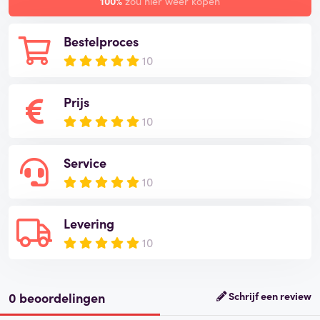
100%
zou hier weer kopen
Bestelproces
10
Prijs
10
Service
10
Levering
10
0 beoordelingen
Schrijf een review