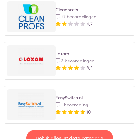
Cleanprofs
27 beoordelingen
4,7
Loxam
3 beoordelingen
8,3
EasySwitch.nl
1 beoordeling
10
Bekijk alles uit deze categorie