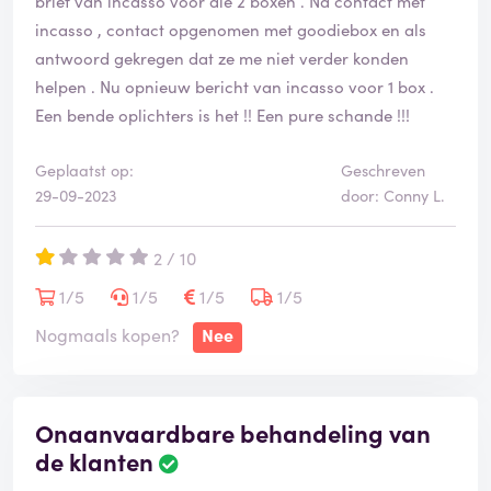
brief van incasso voor die 2 boxen . Na contact met
incasso , contact opgenomen met goodiebox en als
antwoord gekregen dat ze me niet verder konden
helpen . Nu opnieuw bericht van incasso voor 1 box .
Een bende oplichters is het !! Een pure schande !!!
Geplaatst op:
Geschreven
29-09-2023
door: Conny L.
2 / 10
1/5
1/5
1/5
1/5
Nogmaals kopen?
Nee
Onaanvaardbare behandeling van
de klanten