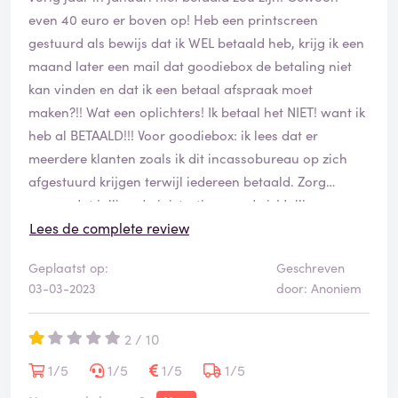
even 40 euro er boven op! Heb een printscreen
gestuurd als bewijs dat ik WEL betaald heb, krijg ik een
maand later een mail dat goodiebox de betaling niet
kan vinden en dat ik een betaal afspraak moet
maken?!! Wat een oplichters! Ik betaal het NIET! want ik
heb al BETAALD!!! Voor goodiebox: ik lees dat er
meerdere klanten zoals ik dit incassobureau op zich
afgestuurd krijgen terwijl iedereen betaald. Zorg
ervoor dat jullie administratie op orde is! Jullie
verliezen steeds meer members op deze manier!!! BAH!!
Lees de complete review
Wat een oplichterij!
Geplaatst op:
Geschreven
03-03-2023
door: Anoniem
2 / 10
1/5
1/5
1/5
1/5