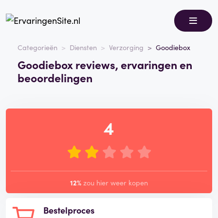
Categorieën
Diensten
Verzorging
Goodiebox
Goodiebox reviews, ervaringen en
beoordelingen
4
12%
zou hier weer kopen
Bestelproces