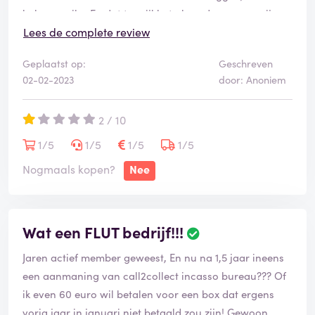
heb nog niks. En dat terwijl het als cadeau voor mijn
dochter bedoeld was. die is al jarig geweest intussen,
Lees de complete review
jammer hoor.
Geplaatst op:
Geschreven
02-02-2023
door: Anoniem
2 / 10
1/5
1/5
1/5
1/5
Nogmaals kopen?
Nee
Wat een FLUT bedrijf!!!
Jaren actief member geweest, En nu na 1,5 jaar ineens
een aanmaning van call2collect incasso bureau??? Of
ik even 60 euro wil betalen voor een box dat ergens
vorig jaar in januari niet betaald zou zijn! Gewoon