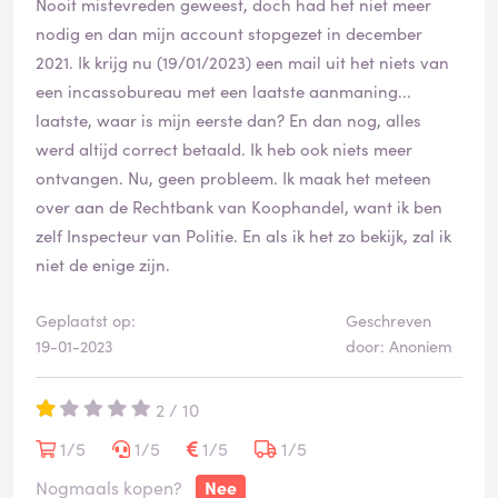
Nooit mistevreden geweest, doch had het niet meer
nodig en dan mijn account stopgezet in december
2021. Ik krijg nu (19/01/2023) een mail uit het niets van
een incassobureau met een laatste aanmaning...
laatste, waar is mijn eerste dan? En dan nog, alles
werd altijd correct betaald. Ik heb ook niets meer
ontvangen. Nu, geen probleem. Ik maak het meteen
over aan de Rechtbank van Koophandel, want ik ben
zelf Inspecteur van Politie. En als ik het zo bekijk, zal ik
niet de enige zijn.
Geplaatst op:
Geschreven
19-01-2023
door: Anoniem
2 / 10
1/5
1/5
1/5
1/5
Nogmaals kopen?
Nee