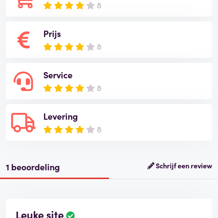
8
Prijs
8
Service
8
Levering
8
1 beoordeling
Schrijf een review
Leuke site