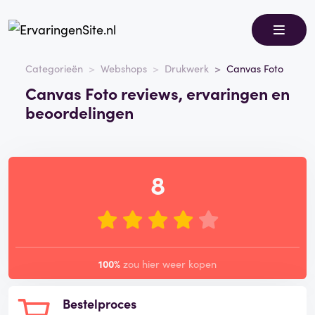
Categorieën
Webshops
Drukwerk
Canvas Foto
Canvas Foto reviews, ervaringen en
beoordelingen
8
100%
zou hier weer kopen
Bestelproces